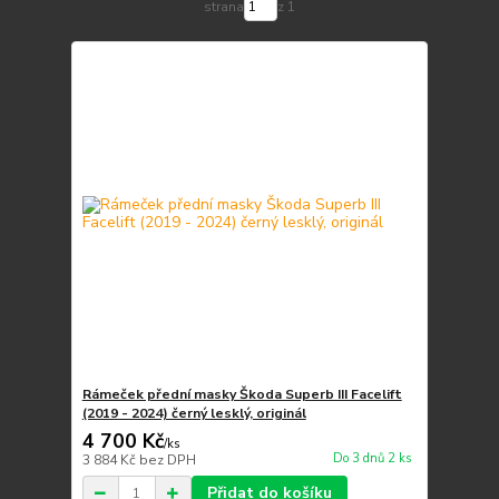
strana
z 1
Rámeček přední masky Škoda Superb III Facelift
(2019 - 2024) černý lesklý, originál
4 700 Kč
/
ks
Do 3 dnů 2 ks
3 884 Kč
bez DPH
Přidat do košíku