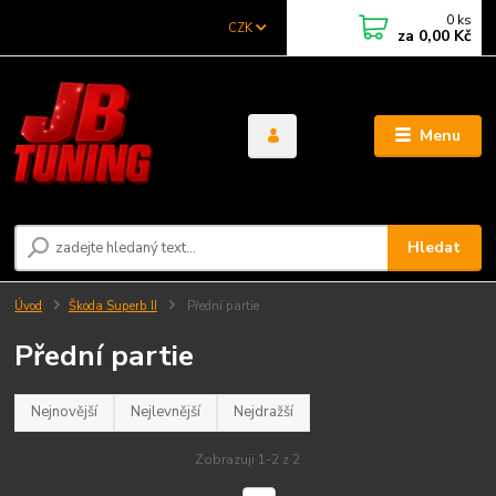
0
ks
CZK
za
0,00 Kč
Menu
Hledat
Úvod
Škoda Superb II
Přední partie
Přední partie
Nejnovější
Nejlevnější
Nejdražší
Zobrazuji 1-2 z 2