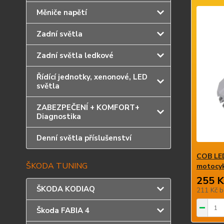
Měniče napětí
Zadní světla
Zadní světla ledkové
Řídící jednotky, xenonové, LED
světla
ZABEZPEČENÍ + KOMFORT+
Diagnostika
Denní světla příslušenství
COB LED
ŠKODA TUNING
motocy
255 K
ŠKODA KODIAQ
211 Kč
b
Škoda FABIA 4