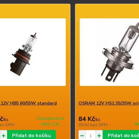
12V HB5 60/55W standard
OSRAM 12V HS1 35/35W orig
č
84 Kč
Dostupnost na
/
ks
/
ks
dotaz 2 ks
Sk
ez DPH
69 Kč
bez DPH
Přidat do košíku
Přidat do ko