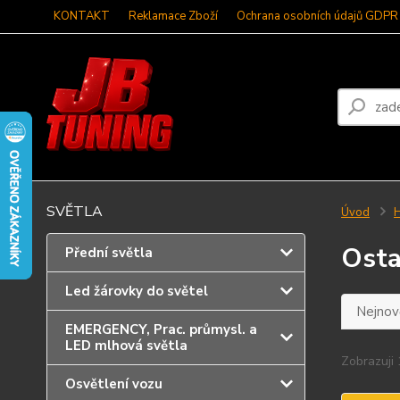
KONTAKT
Reklamace Zboží
Ochrana osobních údajů GDPR
SVĚTLA
Úvod
H
Osta
Přední světla
Led žárovky do světel
Nejnově
EMERGENCY, Prac. průmysl. a
LED mlhová světla
Zobrazuji 
Osvětlení vozu