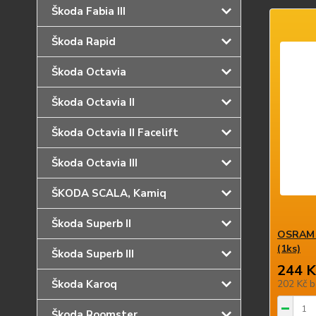
Škoda Fabia III
Škoda Rapid
Škoda Octavia
Škoda Octavia II
Škoda Octavia II Facelift
Škoda Octavia III
ŠKODA SCALA, Kamiq
Škoda Superb II
OSRAM 
(1ks)
Škoda Superb III
244 K
Škoda Karoq
202 Kč
b
Škoda Roomster