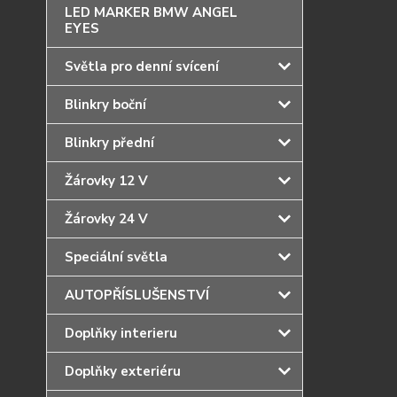
LED MARKER BMW ANGEL
EYES
Světla pro denní svícení
Blinkry boční
Blinkry přední
Žárovky 12 V
Žárovky 24 V
Speciální světla
AUTOPŘÍSLUŠENSTVÍ
Doplňky interieru
Doplňky exteriéru