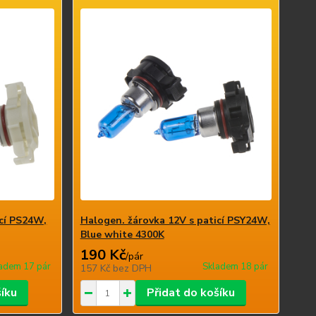
icí PS24W,
Halogen. žárovka 12V s paticí PSY24W,
Blue white 4300K
190 Kč
/
pár
adem 17 pár
Skladem 18 pár
157 Kč
bez DPH
šíku
Přidat do košíku