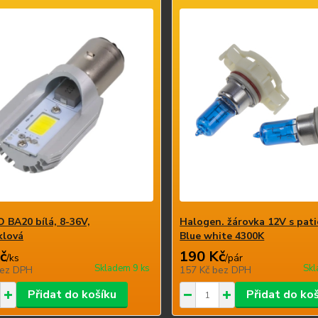
 BA20 bílá, 8-36V,
Halogen. žárovka 12V s pat
klová
Blue white 4300K
č
190 Kč
/
ks
/
pár
Skladem 9 ks
Skl
ez DPH
157 Kč
bez DPH
Přidat do košíku
Přidat do ko