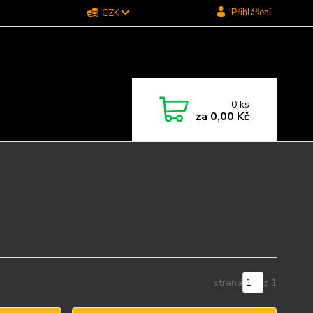
Přihlášení
CZK
0
ks
za
0,00 Kč
strana
z 1