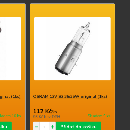
inal (1ks)
OSRAM 12V S2 35/35W original (1ks)
112 Kč
/
ks
ladem 10 ks
Skladem 9 ks
93 Kč
bez DPH
šíku
Přidat do košíku