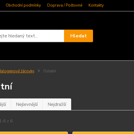
Obchodní podmínky
Doprava / Poštovné
Kontakty
Hledat
alogenové žárovky
Ostatní
tní
jší
Nejlevnější
Nejdražší
1-6 z 6