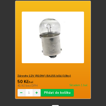
žárovky 12V (R10W) BA15S bílá (10ks)
50 Kč
/
bal
Skladem 1 bal
41 Kč
bez DPH
Přidat do košíku