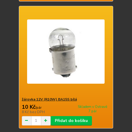
žárovka 12V (R10W) BA15S bílá
10 Kč
Skladem v Ostravě
/
pár
7 pár
8 Kč
bez DPH
Přidat do košíku