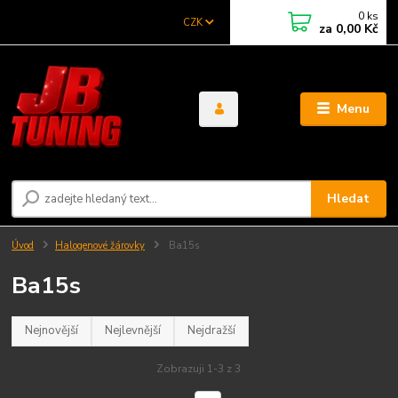
0
ks
CZK
za
0,00 Kč
Menu
Hledat
Úvod
Halogenové žárovky
Ba15s
Ba15s
Nejnovější
Nejlevnější
Nejdražší
Zobrazuji 1-3 z 3