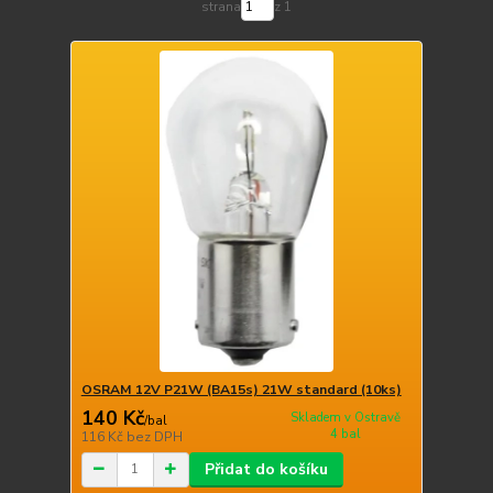
strana
z 1
OSRAM 12V P21W (BA15s) 21W standard (10ks)
140 Kč
Skladem v Ostravě
/
bal
4 bal
116 Kč
bez DPH
Přidat do košíku