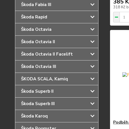
385 K
Škoda Fabia III
318 Kč
b
Škoda Rapid
Škoda Octavia
Škoda Octavia II
Škoda Octavia II Facelift
Škoda Octavia III
ŠKODA SCALA, Kamiq
Škoda Superb II
Škoda Superb III
Škoda Karoq
Podběh 
Škoda Roomster