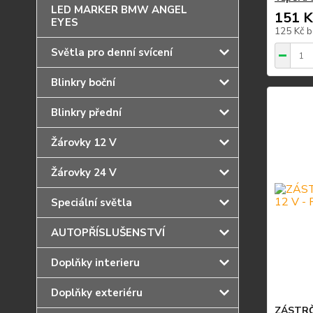
LED MARKER BMW ANGEL
151 K
EYES
125 Kč
b
Světla pro denní svícení
Blinkry boční
Blinkry přední
Žárovky 12 V
Žárovky 24 V
Speciální světla
AUTOPŘÍSLUŠENSTVÍ
Doplňky interieru
Doplňky exteriéru
ZÁSTRČ