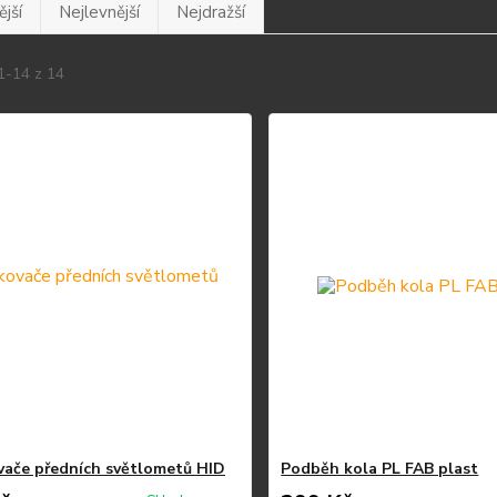
jší
Nejlevnější
Nejdražší
1-14 z 14
vače předních světlometů HID
Podběh kola PL FAB plast