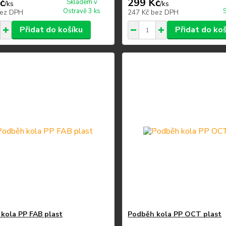
č
299 Kč
Skladem v
/
ks
/
ks
Ostravě 3 ks
ez DPH
247 Kč
bez DPH
Přidat do košíku
Přidat do ko
kola PP FAB plast
Podběh kola PP OCT plast