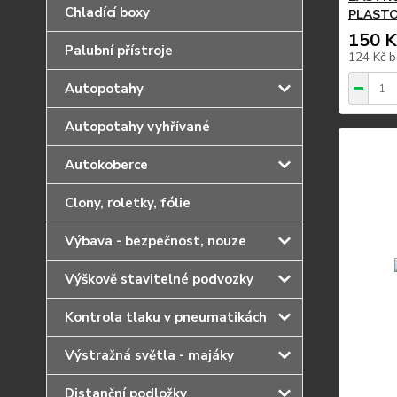
Chladící boxy
PLASTO
150 K
Palubní přístroje
124 Kč
b
Autopotahy
Autopotahy vyhřívané
Autokoberce
Clony, roletky, fólie
Výbava - bezpečnost, nouze
Výškově stavitelné podvozky
Kontrola tlaku v pneumatikách
Výstražná světla - majáky
Distanční podložky