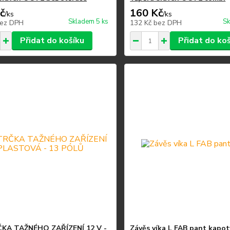
č
160 Kč
/
ks
/
ks
Skladem 5 ks
Sk
ez DPH
132 Kč
bez DPH
Přidat do košíku
Přidat do ko
KA TAŽNÉHO ZAŘÍZENÍ 12 V -
Závěs víka L FAB pant kapot