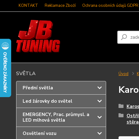
KONTAKT
Reklamace Zboží
Ochrana osobních údajů GDPR
SVĚTLA
Úvod
K
Karo
Přední světla
Led žárovky do světel
Karos
EMERGENCY, Prac. průmysl. a
Ostři
LED mlhová světla
stěra
Osvětlení vozu