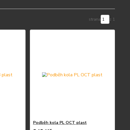
strana
z 1
Podběh kola PL OCT plast