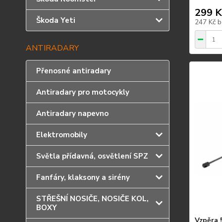
299 K
Škoda Yeti
247 Kč
b
ANTIRADARY
Přenosné antiradary
Antiradary pro motocykly
Antiradary napevno
Elektromobily
Světla přídavná, osvětlení SPZ
Fanfáry, klaksony a sirény
STŘEŠNÍ NOSIČE, NOSIČE KOL,
BOXY
Vzpěra 