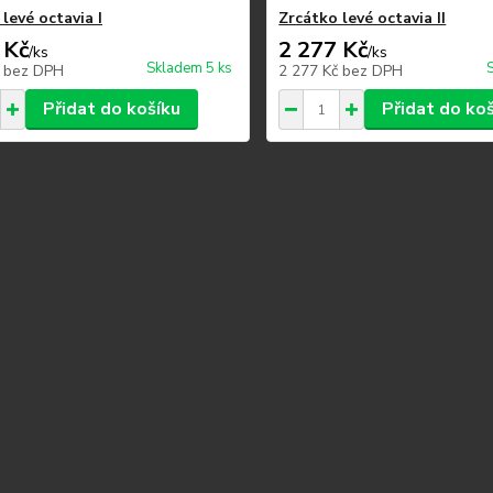
levé octavia I
Zrcátko levé octavia II
 Kč
2 277 Kč
/
ks
/
ks
Skladem 5 ks
č
bez DPH
2 277 Kč
bez DPH
Přidat do košíku
Přidat do ko