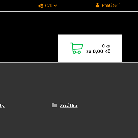
Přihlášení
CZK
0
ks
za
0,00 Kč
ty
Zrcátka