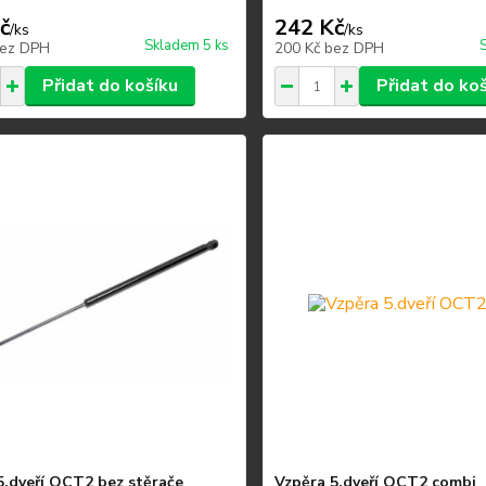
č
242 Kč
/
ks
/
ks
Skladem 5 ks
ez DPH
200 Kč
bez DPH
Přidat do košíku
Přidat do ko
5.dveří OCT2 bez stěrače
Vzpěra 5.dveří OCT2 combi