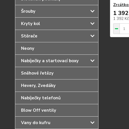
Zrcátko 
Šrouby
1 392
1 392 K
Kryty kol
Stěrače
Neony
Nabíječky a startovací boxy
Sněhové řetězy
Hevery, Zvedáky
Nabíječky telefonů
Blow Off ventily
Vany do kufru