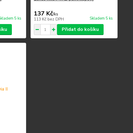
137 Kč
/
ks
Skladem 5 ks
Skladem 5 ks
113 Kč
bez DPH
šíku
Přidat do košíku