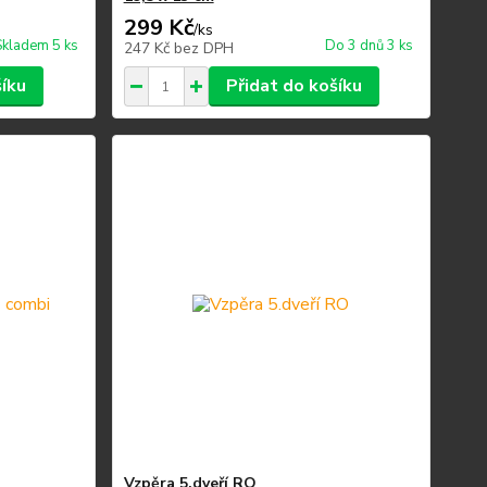
299 Kč
/
ks
Skladem 5 ks
Do 3 dnů 3 ks
247 Kč
bez DPH
šíku
Přidat do košíku
Vzpěra 5.dveří RO