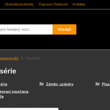
Obchodní podmínky
Doprava / Poštovné
Kontakty
Hledat
ategorie dílů
Karosérie
série
érie
Zámky, uzávěry
Plas
kovací soustava,
če