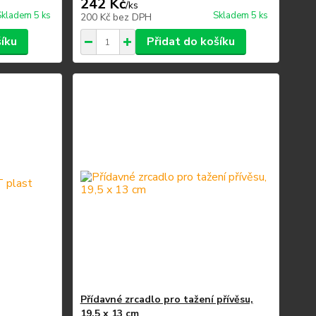
242 Kč
/
ks
Skladem 5 ks
Skladem 5 ks
200 Kč
bez DPH
šíku
Přidat do košíku
Přídavné zrcadlo pro tažení přívěsu,
19,5 x 13 cm