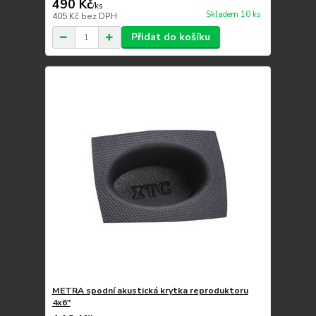
490 Kč
/
ks
Skladem 10 ks
405 Kč
bez DPH
Přidat do košíku
METRA spodní akustická krytka reproduktoru
4x6"