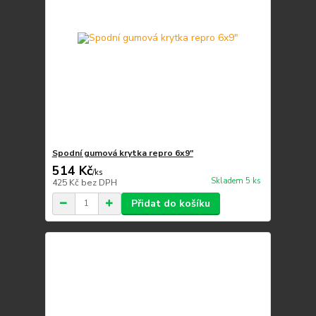
Spodní gumová krytka repro 6x9"
514 Kč
/
ks
Skladem 5 ks
425 Kč
bez DPH
Přidat do košíku