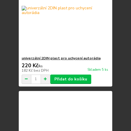
univerzální 2DIN plast pro uchycení autorádia
220 Kč
/
ks
Skladem 5 ks
182 Kč
bez DPH
Přidat do košíku