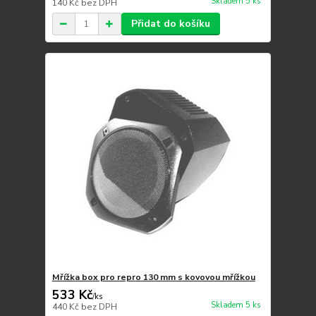
Skladem 5 ks
140 Kč
bez DPH
Přidat do košíku
Mřížka box pro repro 130 mm s kovovou mřížkou
533 Kč
/
ks
Skladem 5 ks
440 Kč
bez DPH