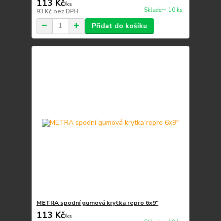
113 Kč
/
ks
Skladem 10 ks
93 Kč
bez DPH
Přidat do košíku
METRA spodní gumová krytka repro 6x9"
113 Kč
/
ks