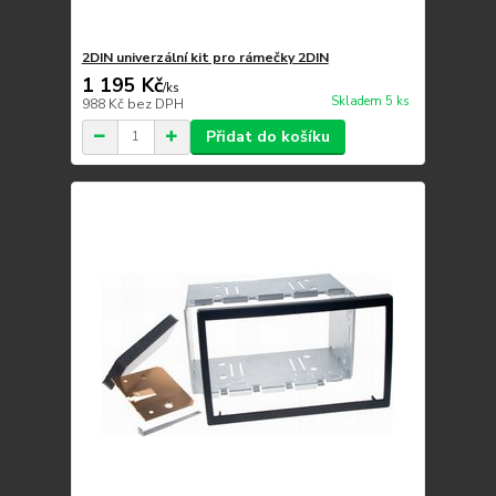
2DIN univerzální kit pro rámečky 2DIN
1 195 Kč
/
ks
Skladem 5 ks
988 Kč
bez DPH
Přidat do košíku