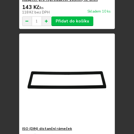
143 Kč
/
ks
Skladem 10 ks
118 Kč
bez DPH
Přidat do košíku
ISO (DIN) distanční rámeček