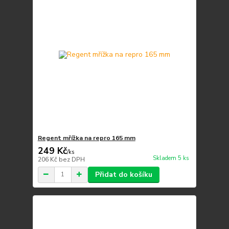
Regent mřížka na repro 165 mm
249 Kč
/
ks
Skladem 5 ks
206 Kč
bez DPH
Přidat do košíku