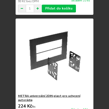
Skladem 10 ks
93 Kč
bez DPH
Přidat do košíku
METRA univerzální 2DIN plast pro uchycení
autorádia
224 Kč
/
ks