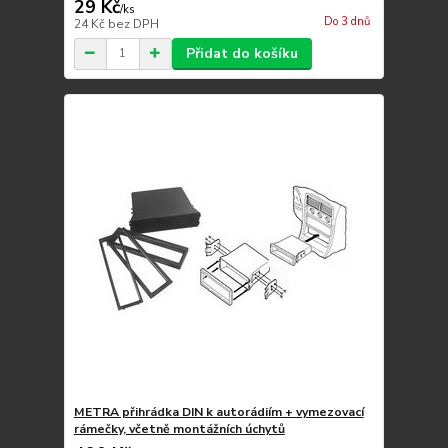
29 Kč
/
ks
Do 3 dnů
24 Kč
bez DPH
Přidat do košíku
METRA přihrádka DIN k autorádiím + vymezovací
rámečky, včetně montážních úchytů