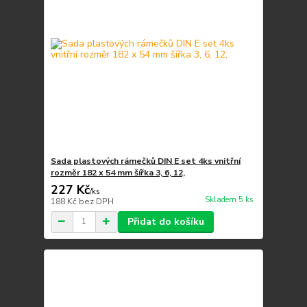
Sada plastových rámečků DIN E set 4ks vnitřní
rozměr 182 x 54 mm šířka 3, 6, 12,
227 Kč
/
ks
Skladem 5 ks
188 Kč
bez DPH
Přidat do košíku