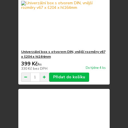
Univerzální box s otvorem DIN, vnější rozměry v67
x š204 x hl164mm
399 Kč
/
ks
Do týdne 4 ks
330 Kč
bez DPH
Přidat do košíku