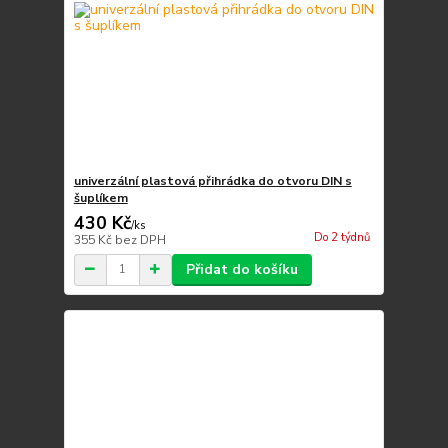
univerzální plastová přihrádka do otvoru DIN s
šuplíkem
430 Kč
/
ks
Do 2 týdnů
355 Kč
bez DPH
Přidat do košíku