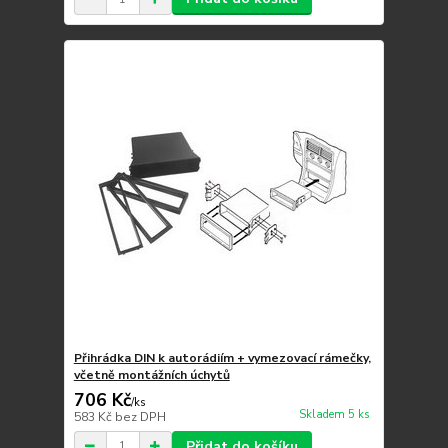
Přihrádka DIN k autorádiím + vymezovací rámečky,
včetně montážních úchytů
706 Kč
/
ks
Skladem 5 ks
583 Kč
bez DPH
Přidat do košíku