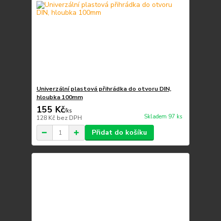
Univerzální plastová přihrádka do otvoru DIN,
hloubka 100mm
155 Kč
/
ks
Skladem 97 ks
128 Kč
bez DPH
Přidat do košíku