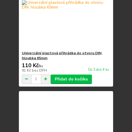
Univerzální plastová přihrádka do otvoru DIN,
hloubka 65mm
110 Kč
/
ks
Do 3 dnů 4 ks
91 Kč
bez DPH
Přidat do košíku