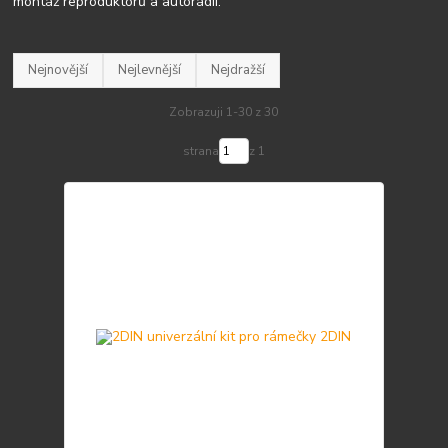
montáž reproduktorů a autorádií.
Nejnovější
Nejlevnější
Nejdražší
Zobrazuji 1-30 z 30
strana
z 1