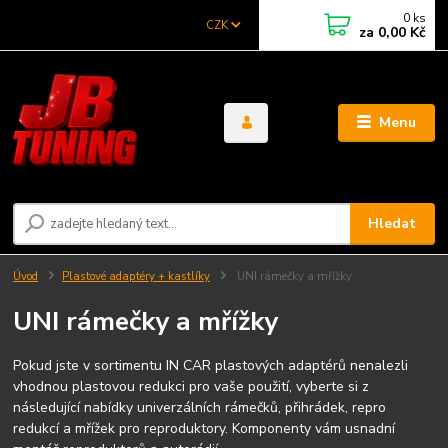
0
ks
CZK
za
0,00 Kč
Menu
Hledat
Úvod
Plastové adaptéry + kastlíky
UNI rámečky a mřížky
UNI rámečky a mřížky
Pokud jste v sortimentu IN CAR plastových adaptérů nenalezli
vhodnou plastovou redukci pro vaše použití, vyberte si z
následující nabídky univerzálních rámečků, přihrádek, repro
redukcí a mřížek pro reproduktory. Komponenty vám usnadní