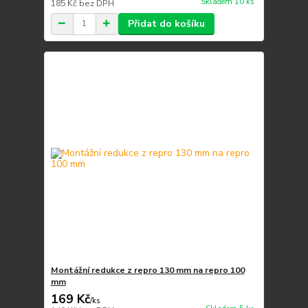
Skladem 10 ks
185 Kč
bez DPH
Přidat do košíku
Montážní redukce z repro 130 mm na repro 100
mm
169 Kč
/
ks