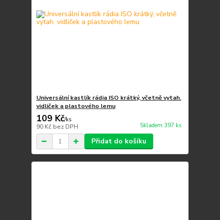
Universální kastlík rádia ISO krátký, včetně vytah.
vidliček a plastového lemu
109 Kč
/
ks
Skladem 397 ks
90 Kč
bez DPH
Přidat do košíku