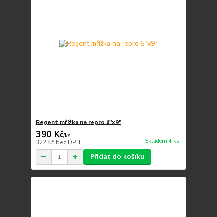
Regent mřížka na repro 6"x9"
390 Kč
/
ks
Skladem 4 ks
322 Kč
bez DPH
Přidat do košíku