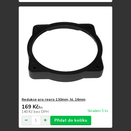
Redukce pro repro 130mm, hl. 16mm
169 Kč
/
ks
Skladem 5 ks
140 Kč
bez DPH
Přidat do košíku