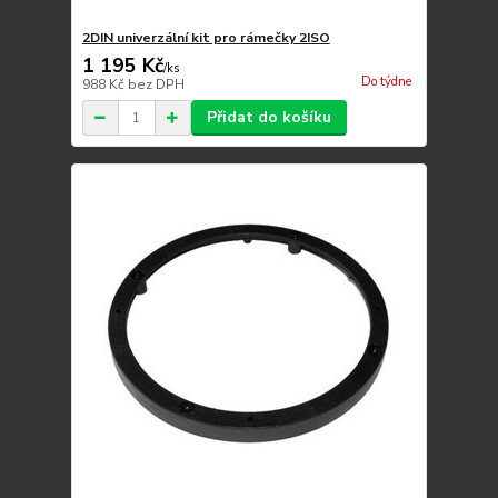
2DIN univerzální kit pro rámečky 2ISO
1 195 Kč
/
ks
Do týdne
988 Kč
bez DPH
Přidat do košíku