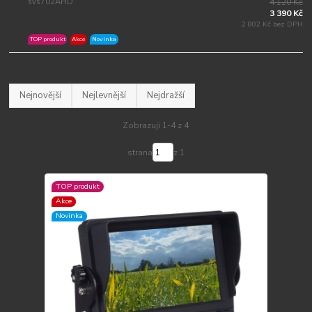
svs702AHD
4 120 Kč
3 390 Kč
2 802 Kč bez DPH
TOP produkt
Akce
Novinka
Nejnovější
Nejlevnější
Nejdražší
Zobrazuji 1-4 z 4
strana
z 1
TOP produkt
Akce
Novinka