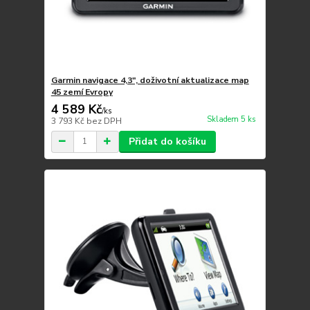
Garmin navigace 4,3", doživotní aktualizace map
45 zemí Evropy
4 589 Kč
/
ks
Skladem 5 ks
3 793 Kč
bez DPH
Přidat do košíku