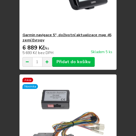
Garmin navigace 5", doživotní aktualizace map 45
zemí Evropy
6 889 Kč
/
ks
Skladem 5 ks
5 693 Kč
bez DPH
Přidat do košíku
Akce
Novinka