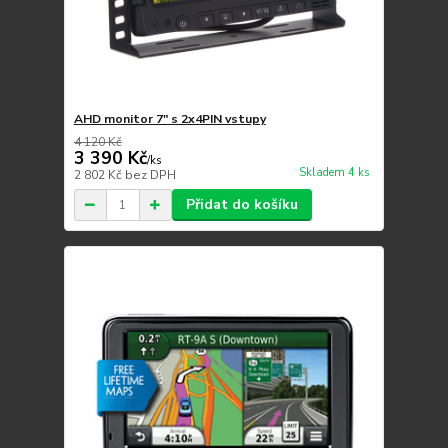
AHD monitor 7" s 2x4PIN vstupy
4 120 Kč
3 390 Kč
/
ks
Skladem 4 ks
2 802 Kč
bez DPH
Přidat do košíku