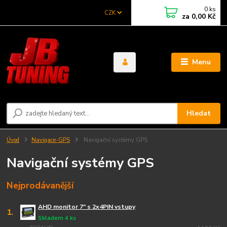
0
ks
CZK
za
0,00 Kč
Menu
Hledat
Úvod
Navigace-GPS
Navigační systémy GPS
Navigační systémy GPS
Nejprodávanější
AHD monitor 7" s 2x4PIN vstupy
1.
Skladem 4 ks