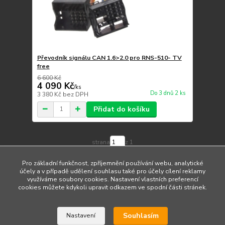
Převodník signálu CAN 1.6>2.0 pro RNS-510- TV
free
6 600 Kč
4 090 Kč
/
ks
Do 3 dnů 2 ks
3 380 Kč
bez DPH
Přidat do košíku
strana
z 1
Pro základní funkčnost, zpříjemnění používání webu, analytické
účely a v případě udělení souhlasu také pro účely cílení reklamy
využíváme soubory cookies. Nastavení vlastních preferencí
cookies můžete kdykoli upravit odkazem ve spodní části stránek.
Upravit sběr cookies.
Souhlasím
Nastavení