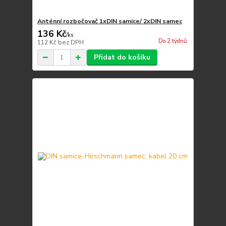
Anténní rozbočovač 1xDIN samice/ 2xDIN samec
136 Kč
/
ks
Do 2 týdnů
112 Kč
bez DPH
Přidat do košíku