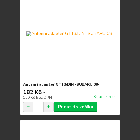
Anténní adaptér GT13/DIN -SUBARU 08-
182 Kč
/
ks
Skladem 5 ks
150 Kč
bez DPH
Přidat do košíku