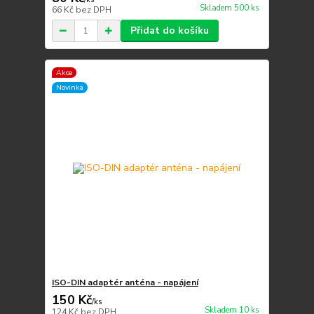
Skladem 500 ks
66 Kč
bez DPH
Přidat do košíku
Akce
Novinka
ISO-DIN adaptér anténa - napájení
150 Kč
/
ks
Skladem 10 ks
124 Kč
bez DPH