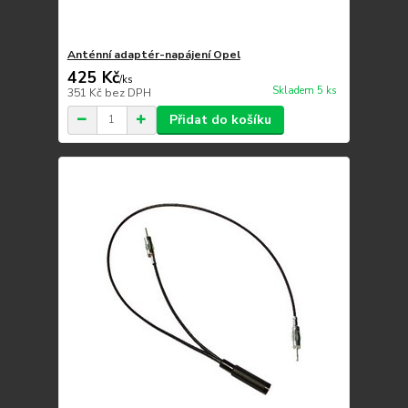
Anténní adaptér-napájení Opel
425 Kč
/
ks
Skladem 5 ks
351 Kč
bez DPH
Přidat do košíku