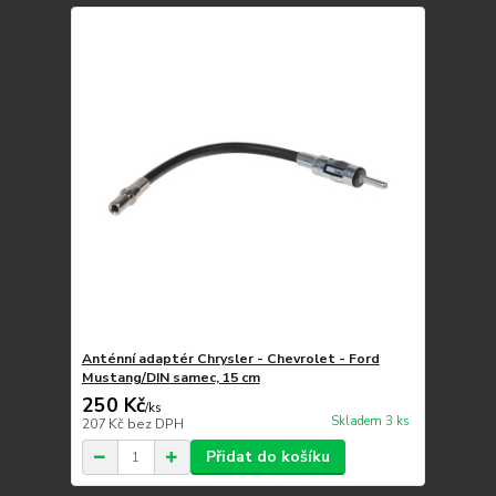
Anténní adaptér Chrysler - Chevrolet - Ford
Mustang/DIN samec, 15 cm
250 Kč
/
ks
Skladem 3 ks
207 Kč
bez DPH
Přidat do košíku