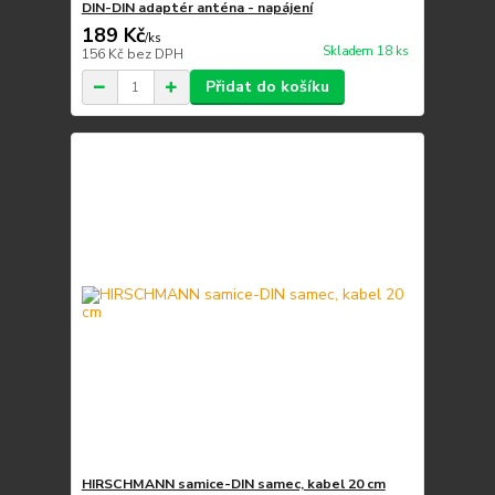
DIN-DIN adaptér anténa - napájení
189 Kč
/
ks
Skladem 18 ks
156 Kč
bez DPH
Přidat do košíku
HIRSCHMANN samice-DIN samec, kabel 20 cm