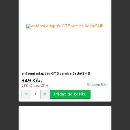
anténní adaptér GT5 samice šedá/SMB
349 Kč
/
ks
Skladem 5 ks
288 Kč
bez DPH
Přidat do košíku