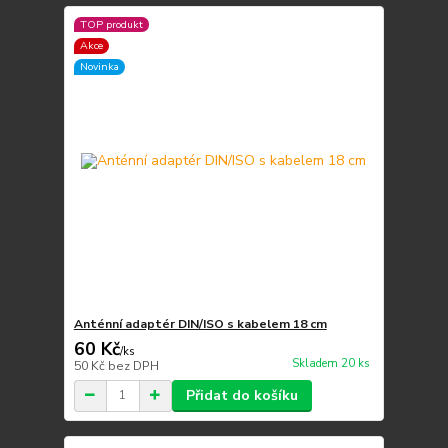
TOP produkt
Akce
Novinka
Anténní adaptér DIN/ISO s kabelem 18 cm
60 Kč
/
ks
Skladem 20 ks
50 Kč
bez DPH
Přidat do košíku