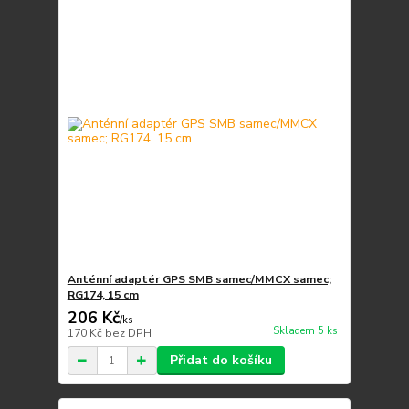
Anténní adaptér GPS SMB samec/MMCX samec;
RG174, 15 cm
206 Kč
/
ks
Skladem 5 ks
170 Kč
bez DPH
Přidat do košíku