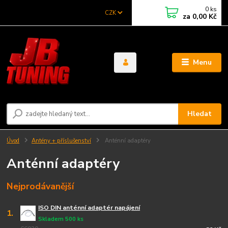
0
ks
CZK
za
0,00 Kč
Menu
Hledat
Úvod
Antény + příslušenství
Anténní adaptéry
Anténní adaptéry
Nejprodávanější
ISO DIN anténní adaptér napájení
1.
Skladem 500 ks