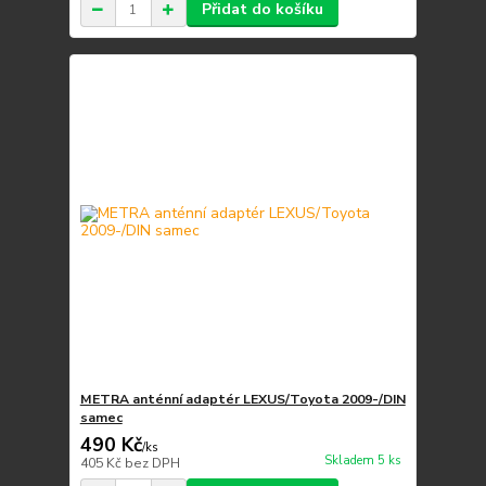
Přidat do košíku
METRA anténní adaptér LEXUS/Toyota 2009-/DIN
samec
490 Kč
/
ks
Skladem 5 ks
405 Kč
bez DPH