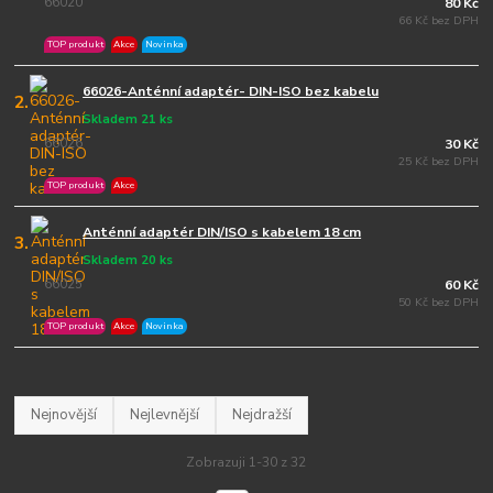
66020
80 Kč
66 Kč bez DPH
TOP produkt
Akce
Novinka
66026-Anténní adaptér- DIN-ISO bez kabelu
2.
Skladem 21 ks
66026
30 Kč
25 Kč bez DPH
TOP produkt
Akce
Anténní adaptér DIN/ISO s kabelem 18 cm
3.
Skladem 20 ks
66025
60 Kč
50 Kč bez DPH
TOP produkt
Akce
Novinka
Nejnovější
Nejlevnější
Nejdražší
Zobrazuji 1-30 z 32