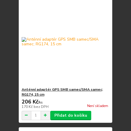
Anténní adaptér GPS SMB samec/SMA samec;
RG174, 15 cm
206 Kč
/
ks
Není skladem
170 Kč
bez DPH
Přidat do košíku