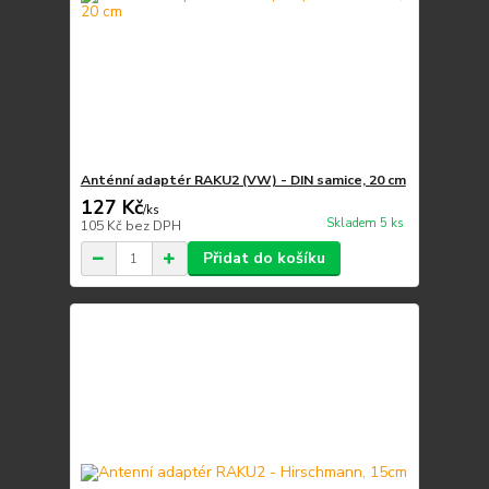
Anténní adaptér RAKU2 (VW) - DIN samice, 20 cm
127 Kč
/
ks
Skladem 5 ks
105 Kč
bez DPH
Přidat do košíku