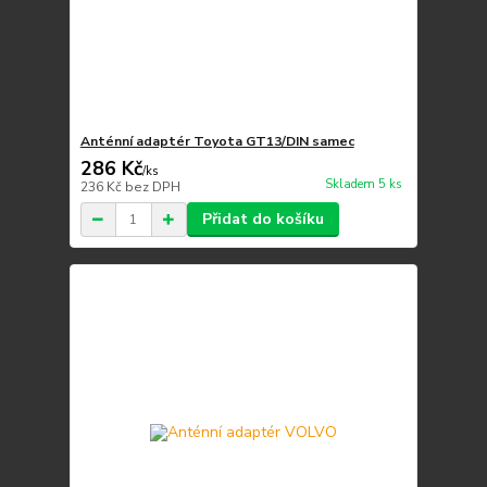
Anténní adaptér Toyota GT13/DIN samec
286 Kč
/
ks
Skladem 5 ks
236 Kč
bez DPH
Přidat do košíku