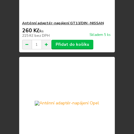
Anténní adaptér-napájení GT13/DIN -NISSAN
260 Kč
/
ks
Skladem 5 ks
215 Kč
bez DPH
Přidat do košíku