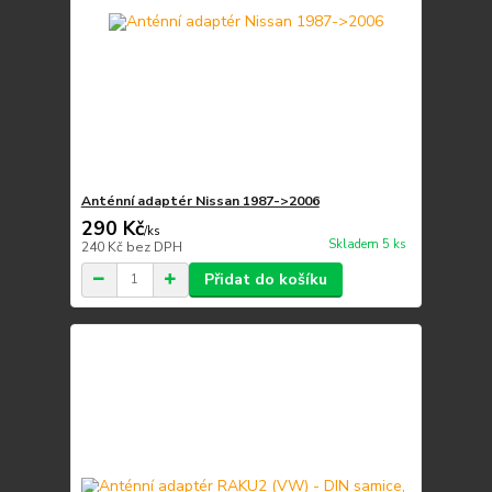
Anténní adaptér Nissan 1987->2006
290 Kč
/
ks
Skladem 5 ks
240 Kč
bez DPH
Přidat do košíku