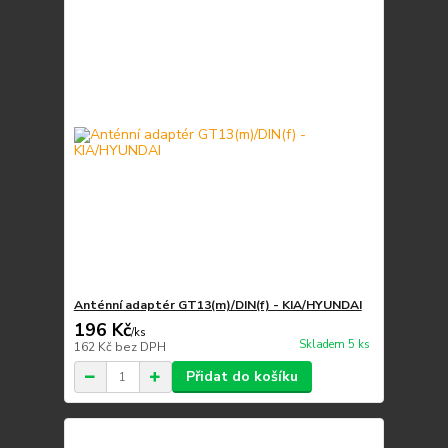
Anténní adaptér GT13(m)/DIN(f) - KIA/HYUNDAI
196 Kč
/
ks
Skladem 5 ks
162 Kč
bez DPH
Přidat do košíku