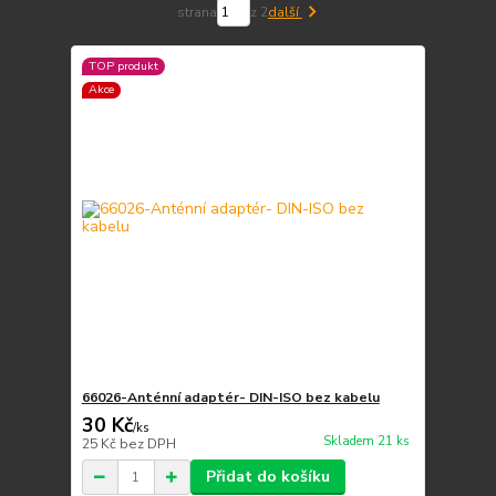
strana
z 2
další
TOP produkt
Akce
66026-Anténní adaptér- DIN-ISO bez kabelu
30 Kč
/
ks
Skladem 21 ks
25 Kč
bez DPH
Přidat do košíku