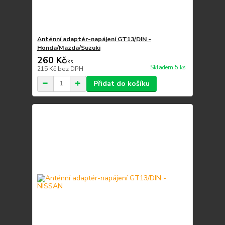
Anténní adaptér-napájení GT13/DIN -
Honda/Mazda/Suzuki
260 Kč
/
ks
Skladem 5 ks
215 Kč
bez DPH
Přidat do košíku