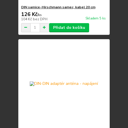
DIN samice-Hirschmann samec, kabel 20 cm
126 Kč
/
ks
Skladem 5 ks
104 Kč
bez DPH
Přidat do košíku