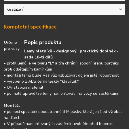
Ke stažení
Kompletní specifikace
Popis produktu
Určeno
pro vozy:
Lemy blatníků - designový i praktický doplněk -
sada 10-ti dílů
• profil lemů je ve tvaru
"L"
a tím chrání i spodní hranu blatníku
proti odlétajícím kamínkům
• montáží lemů bude Váš vůz vzbuzovat dojem jisté robustnosti
• vyrobeno z ABS černý lesklý "klavírlak"
• UV stabilní materiál
• po malé úpravě lze lemy namontovat i na vozy se zástěrkami
Montáž:
• pomocí speciální oboustranné 3 M pásky, která je již od výrobce
na dílech
• V případě namontovaných zástěrek uvolněte před lepením