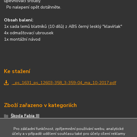
upevňovací šrouby.
Po nalepení opět dotáhněte.
Obsah balení:
1x sada lemů blatníků (10 dílů) z ABS černý lesklý "klavírlak"
4x odmašťovací ubrousek
1x montážní návod
Ke stažení
_ps_1631_ps_12603-358_3-359-04_ma_10-2017.pdf
Zboží zařazeno v kategoriích
Škoda Fabia III
Boční partie
Pro základní funkčnost, zpříjemnění používání webu, analytické
účely a v případě udělení souhlasu také pro účely cílení reklamy