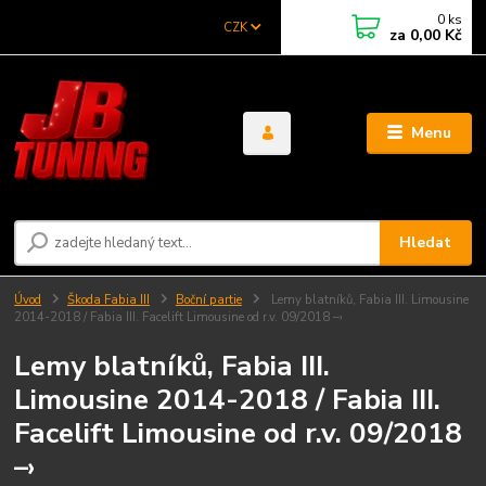
0
ks
CZK
za
0,00 Kč
Menu
Hledat
Úvod
Škoda Fabia III
Boční partie
Lemy blatníků, Fabia III. Limousine
2014-2018 / Fabia III. Facelift Limousine od r.v. 09/2018 –›
Lemy blatníků, Fabia III.
Limousine 2014-2018 / Fabia III.
Facelift Limousine od r.v. 09/2018
–›