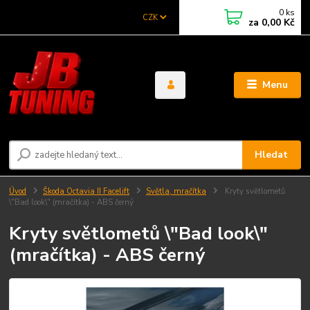
0
ks
CZK
za
0,00 Kč
Menu
Hledat
Úvod
Škoda Octavia II Facelift
Světla, mračítka
Kryty světlometů
\"Bad look\" (mračítka) - ABS černý
Kryty světlometů \"Bad look\"
(mračítka) - ABS černý