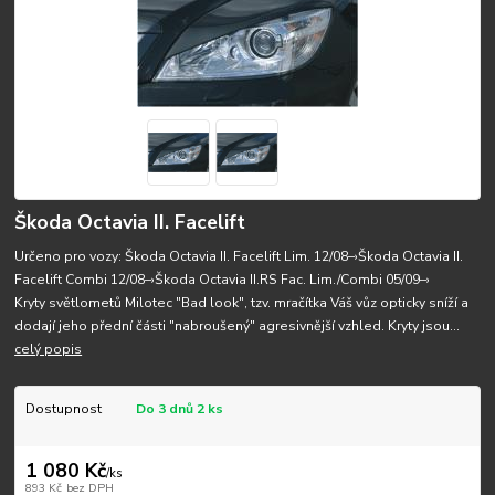
Škoda Octavia II. Facelift
Určeno pro vozy: Škoda Octavia II. Facelift Lim. 12/08–›Škoda Octavia II.
Facelift Combi 12/08–›Škoda Octavia II.RS Fac. Lim./Combi 05/09–›
Kryty světlometů Milotec "Bad look", tzv. mračítka Váš vůz opticky sníží a
dodají jeho přední části "nabroušený" agresivnější vzhled. Kryty jsou...
celý popis
Dostupnost
Do 3 dnů 2 ks
1 080 Kč
/
ks
893 Kč
bez DPH