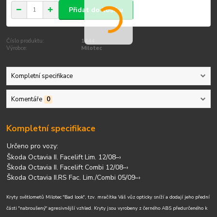
Přidat do košíku
Číslo produktu:
1444
Výrobce:
Milotec
Kompletní specifikace
Komentáře
0
Kompletní specifikace
Určeno pro vozy:
Škoda Octavia II. Facelift Lim. 12/08–›
Škoda Octavia II. Facelift Combi 12/08–›
Škoda Octavia II.RS Fac. Lim./Combi 05/09–›
Kryty světlometů Milotec "Bad look", tzv. mračítka Váš vůz opticky sníží a dodají jeho přední
části "nabroušený" agresivnější vzhled. Kryty jsou vyrobeny z černého ABS předurčeného k