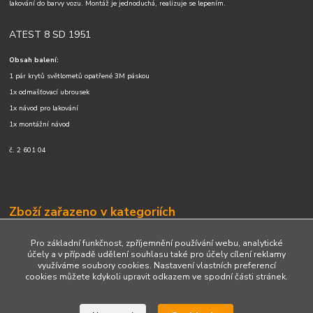
lakování do barvy vozu. Montáž je jednoduchá, realizuje se lepením.
ATEST 8 SD 1951
Obsah balení:
1 pár krytů světlometů opatřené 3M páskou
1x odmašťovací ubrousek
1x návod pro lakování
1x montážní návod
č.
2 601 04
Zboží zařazeno v kategoriích
Světla, mračítka
Pro základní funkčnost, zpříjemnění používání webu, analytické
účely a v případě udělení souhlasu také pro účely cílení reklamy
využíváme soubory cookies. Nastavení vlastních preferencí
cookies můžete kdykoli upravit odkazem ve spodní části stránek.
Upravit sběr cookies.