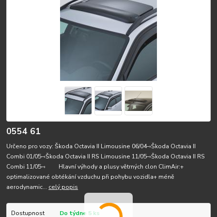
0554 61
Určeno pro vozy: Škoda Octavia II Limousine 06/04–›Škoda Octavia II
Combi 01/05–›Škoda Octavia II RS Limousine 11/05–›Škoda Octavia II RS
Combi 11/05–› Hlavní výhody a plusy větrných clon ClimAir:+
optimalizované obtékání vzduchu při pohybu vozidla+ méně
aerodynamic...
celý popis
Dostupnost
Do týdne 5 ks