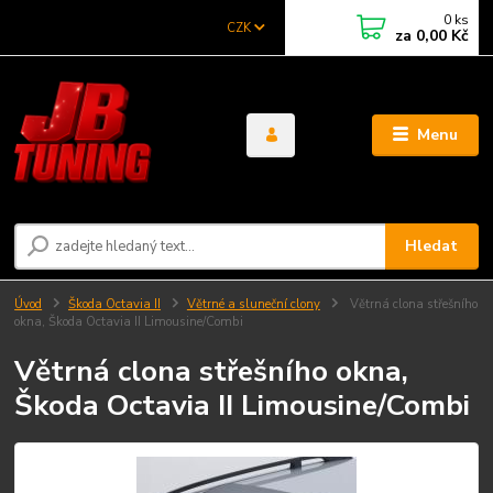
0
ks
CZK
za
0,00 Kč
Menu
Hledat
Úvod
Škoda Octavia II
Větrné a sluneční clony
Větrná clona střešního
okna, Škoda Octavia II Limousine/Combi
Větrná clona střešního okna,
Škoda Octavia II Limousine/Combi