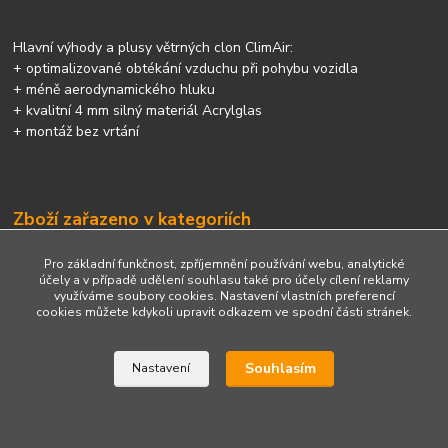
Hlavní výhody a plusy větrných clon ClimAir:
+ optimalizované obtékání vzduchu při pohybu vozidla
+ méně aerodynamického hluku
+ kvalitní 4 mm silný materiál Acrylglas
+ montáž bez vrtání
Zboží zařazeno v kategoriích
Větrné a sluneční clony
Pro základní funkčnost, zpříjemnění používání webu, analytické
účely a v případě udělení souhlasu také pro účely cílení reklamy
využíváme soubory cookies. Nastavení vlastních preferencí
cookies můžete kdykoli upravit odkazem ve spodní části stránek.
Upravit sběr cookies.
Souhlasím
Nastavení
Vytvořeno na
Eshop-rychle.cz