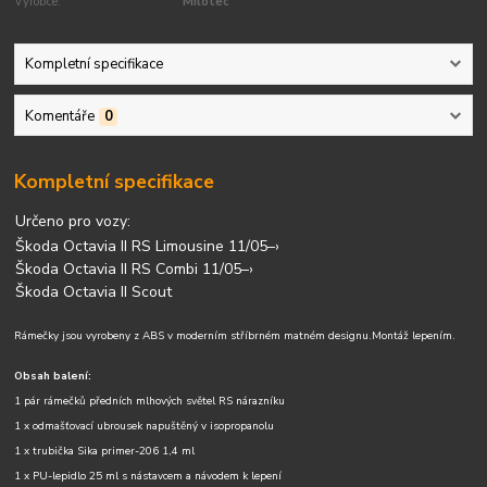
Výrobce:
Milotec
Kompletní specifikace
Komentáře
0
Kompletní specifikace
Určeno pro vozy:
Škoda Octavia II RS Limousine 11/05–›
Škoda Octavia II RS Combi 11/05–›
Škoda Octavia II Scout
Rámečky jsou vyrobeny
z ABS v moderním stříbrném matném designu.
Montáž lepením.
Obsah balení:
1 pár rámečků předních mlhových světel RS nárazníku
1 x odmašťovací ubrousek napuštěný v isopropanolu
1 x trubička Sika primer-206 1,4 ml
1 x PU-lepidlo 25 ml s nástavcem a návodem k lepení