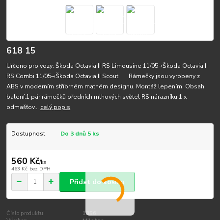
618 15
Určeno pro vozy: Škoda Octavia II RS Limousine 11/05–›Škoda Octavia II
RS Combi 11/05–›Škoda Octavia II Scout Rámečky jsou vyrobeny z
ABS v moderním stříbrném matném designu. Montáž lepením. Obsah
balení:1 pár rámečků předních mlhových světel RS nárazníku 1 x
odmašťov...
celý popis
Dostupnost
Do 3 dnů 5 ks
560 Kč
/
ks
463 Kč
bez DPH
Přidat do košíku
Číslo produktu:
1356