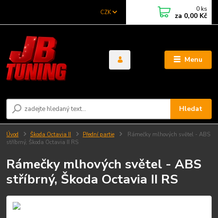
0
ks
CZK
za
0,00 Kč
Menu
Hledat
Úvod
Škoda Octavia II
Přední partie
Rámečky mlhových světel - ABS
stříbrný, Škoda Octavia II RS
Rámečky mlhových světel - ABS
stříbrný, Škoda Octavia II RS