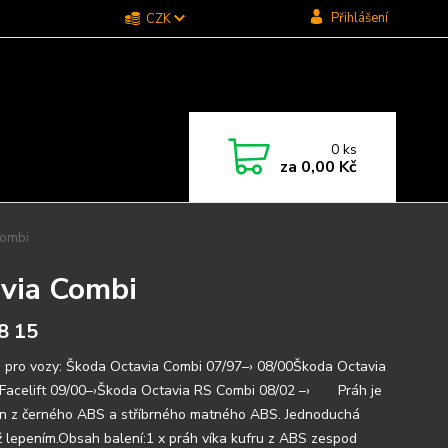
Přihlášení
CZK
0
ks
za
0,00 Kč
Combi
avia Combi
8 15
 pro vozy: Škoda Octavia Combi 07/97–› 08/00Škoda Octavia
Facelift 09/00–›Škoda Octavia RS Combi 08/02 –› Práh je
n z černého ABS a stříbrného matného ABS. Jednoduchá
 lepením.Obsah balení:1 x práh víka kufru z ABS zespod