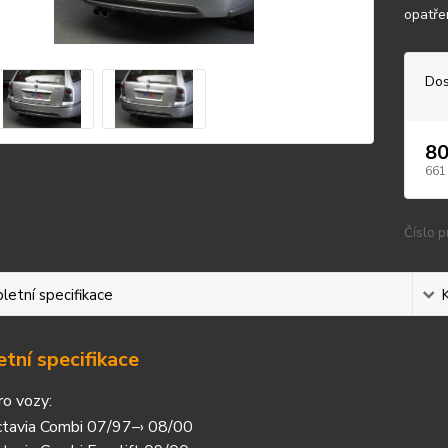
opatře
Dos
80
661
Číslo p
etní specifikace
tní specifikace
ro vozy:
tavia Combi 07/97–› 08/00