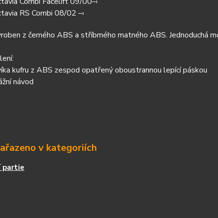
tavia Combi Facelift 09/00–›
tavia RS Combi 08/02 –›
vyroben z černého ABS a stříbrného matného ABS. Jednoduchá m
ení:
víka kufru z ABS zespod opatřený oboustrannou lepící páskou
ážní návod
zařazeno v kategoriích
 partie