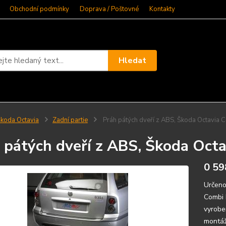
Obchodní podmínky
Doprava / Poštovné
Kontakty
Hledat
koda Octavia
Zadní partie
Práh pátých dveří z ABS, Škoda Octavia 
 pátých dveří z ABS, Škoda Oct
0 59
Určeno
Combi 
vyrobe
montáž