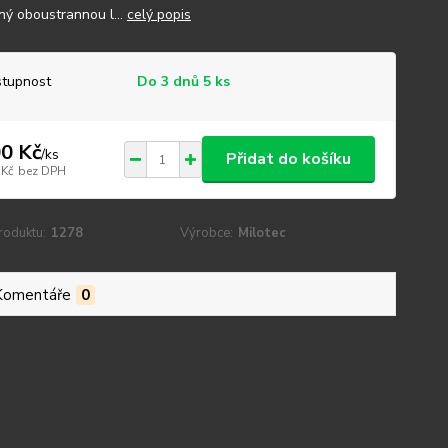
ný oboustrannou l...
celý popis
tupnost
Do 3 dnů 5 ks
0 Kč
/
ks
Přidat do košíku
 Kč
bez DPH
roduktu:
1278
Výrobce:
Milotec
Komentáře
0