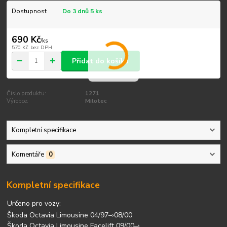
Dostupnost
Do 3 dnů 5 ks
690 Kč
/
ks
570 Kč
bez DPH
Přidat do košíku
Číslo produktu:
1271
Výrobce:
Milotec
Kompletní specifikace
Komentáře
0
Kompletní specifikace
Určeno pro vozy:
Škoda Octavia Limousine 04/97–›08/00
Škoda Octavia Limousine Facelift 09/00–›