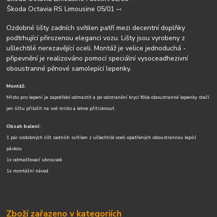
Škoda Octavia RS Limousine 05/01 –›
Ozdobné lišty zadních svítilen patří mezi decentní doplňky
podtrhující přirozenou eleganci vozu. Lišty jsou vyrobeny z
ušlechtilé nerezavějící oceli. Montáž je velice jednoduchá -
připevnění je realizováno pomocí speciální vysoceadhezivní
oboustranné pěnové samolepící lepenky.
Montáž:
Místo pro lepení je zapotřebí odmastit a po odstranění krycí fólie oboustranné lepenky stačí
jen lištu přiložit na své místo a lehce přitisknout.
Obsah balení:
1 pár ozdobných lišt zadních svítilen z ušlechtilé oceli opatřených oboustrannou lepící
páskou
1x odmašťovací ubrousek
1x montážní návod
Zboží zařazeno v kategoriích