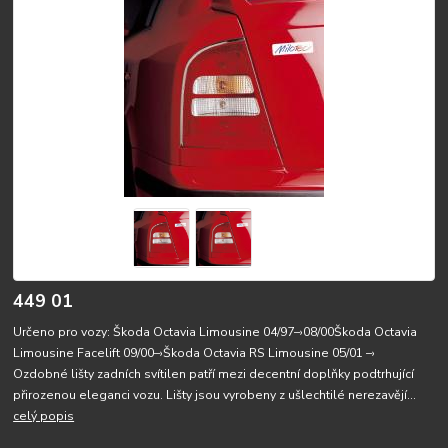
449 01
Určeno pro vozy: Škoda Octavia Limousine 04/97–›08/00Škoda Octavia
Limousine Facelift 09/00–›Škoda Octavia RS Limousine 05/01 –›
Ozdobné lišty zadních svítilen patří mezi decentní doplňky podtrhující
přirozenou eleganci vozu. Lišty jsou vyrobeny z ušlechtilé nerezavějí...
celý popis