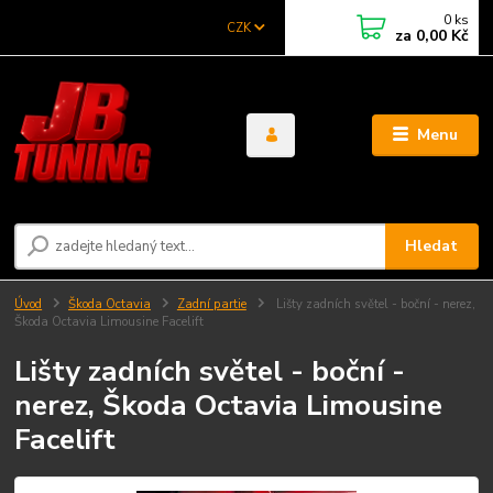
0
ks
CZK
za
0,00 Kč
Menu
Hledat
Úvod
Škoda Octavia
Zadní partie
Lišty zadních světel - boční - nerez,
Škoda Octavia Limousine Facelift
Lišty zadních světel - boční -
nerez, Škoda Octavia Limousine
Facelift