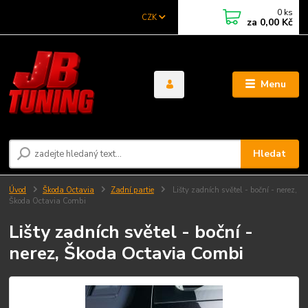
0
ks
CZK
za
0,00 Kč
Menu
Hledat
Úvod
Škoda Octavia
Zadní partie
Lišty zadních světel - boční - nerez,
Škoda Octavia Combi
Lišty zadních světel - boční -
nerez, Škoda Octavia Combi