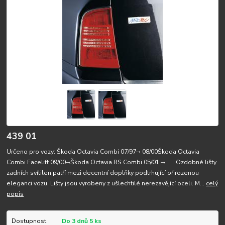
439 01
Určeno pro vozy: Škoda Octavia Combi 07/97–› 08/00Škoda Octavia
Combi Facelift 09/00–›Škoda Octavia RS Combi 05/01 –› Ozdobné lišty
zadních svítilen patří mezi decentní doplňky podtrhující přirozenou
eleganci vozu. Lišty jsou vyrobeny z ušlechtilé nerezavějící oceli. M...
celý
popis
Dostupnost
Do 3 dnů 5 ks