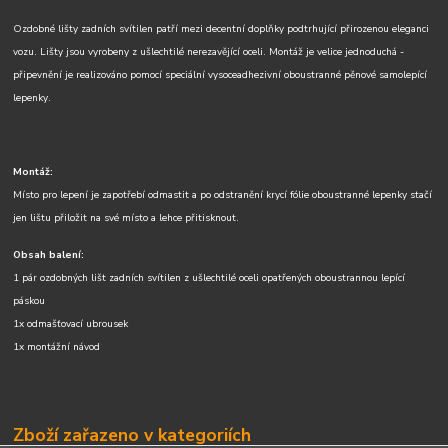
Ozdobné lišty zadních svítilen patří mezi decentní doplňky podtrhující přirozenou eleganci
vozu. Lišty jsou vyrobeny z ušlechtilé nerezavějící oceli. Montáž je velice jednoduchá -
připevnění je realizováno pomocí speciální vysoceadhezivní oboustranné pěnové samolepící
lepenky.
Montáž:
Místo pro lepení je zapotřebí odmastit a po odstranění krycí fólie oboustranné lepenky stačí
jen lištu přiložit na své místo a lehce přitisknout.
Obsah balení:
1 pár ozdobných lišt zadních svítilen z ušlechtilé oceli opatřených oboustrannou lepící
páskou
1x odmašťovací ubrousek
1x montážní návod
Zboží zařazeno v kategoriích