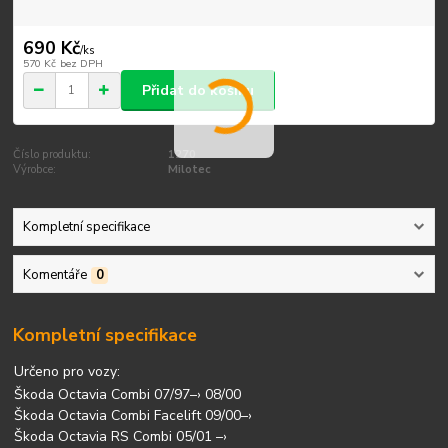
690 Kč
/
ks
570 Kč
bez DPH
Přidat do košíku
Číslo produktu:
1270
Výrobce:
Milotec
Kompletní specifikace
Komentáře
0
Kompletní specifikace
Určeno pro vozy:
Škoda Octavia Combi 07/97–› 08/00
Škoda Octavia Combi Facelift 09/00–›
Škoda Octavia RS Combi 05/01 –›