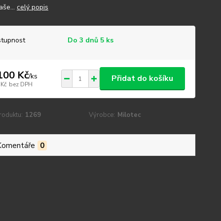
aše...
celý popis
tupnost
Do 3 dnů 5 ks
100 Kč
/
ks
Přidat do košíku
 Kč
bez DPH
roduktu:
1269
Výrobce:
Milotec
Komentáře
0