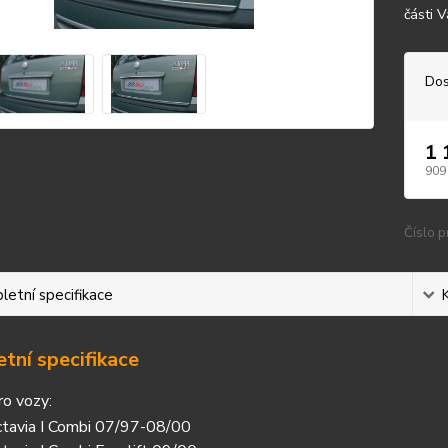
části V
Dos
1 
909
Číslo p
etní specifikace
tní specifikace
ro vozy:
tavia I Combi 07/97-08/00