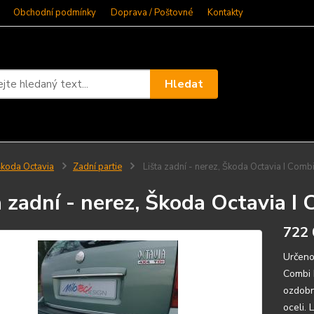
Obchodní podmínky
Doprava / Poštovné
Kontakty
Hledat
koda Octavia
Zadní partie
Lišta zadní - nerez, Škoda Octavia I Comb
a zadní - nerez, Škoda Octavia I
722 
Určeno
Combi 
ozdobn
oceli.