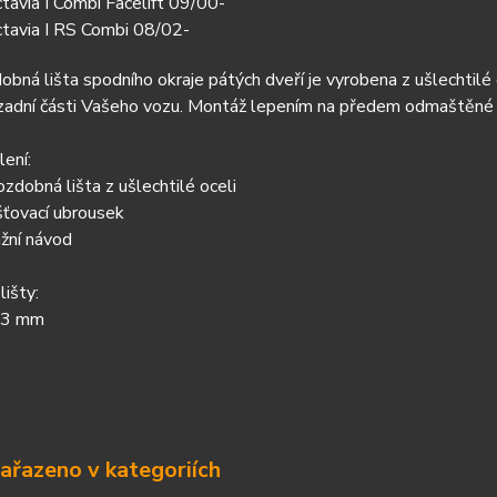
tavia I Combi Facelift 09/00-
tavia I RS Combi 08/02-
obná lišta spodního okraje pátých dveří je vyrobena z ušlechtil
 zadní části Vašeho vozu. Montáž lepením na předem odmaštěné 
ení:
ozdobná lišta z ušlechtilé oceli
ťovací ubrousek
žní návod
išty:
23 mm
zařazeno v kategoriích