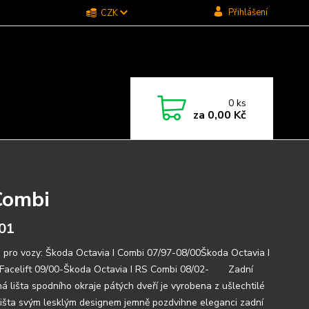
Přihlášení
CZK
0
ks
za
0,00 Kč
i
 Combi
01
 pro vozy: Škoda Octavia I Combi 07/97-08/00Škoda Octavia I
Facelift 09/00-Škoda Octavia I RS Combi 08/02- Zadní
á lišta spodního okraje pátých dveří je vyrobena z ušlechtilé
 Lišta svým lesklým designem jemně pozdvihne eleganci zadní