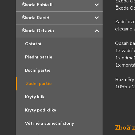
Škoda Oc
Škoda Fabia III
Škoda Oc
Škoda Rapid
Zadní ozd
eleganci
Škoda Octavia
Obsah bal
Ostatní
1x zadní 
Přední partie
1x odmaš
1x montá
Boční partie
Rozměry l
Zadní partie
1095 x 
Kryty klik
Kryty pod kliky
Větrné a sluneční clony
Zboží 