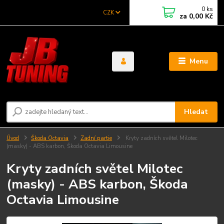
0
ks
CZK
za
0,00 Kč
Menu
Hledat
Úvod
Škoda Octavia
Zadní partie
Kryty zadních světel Milotec
(masky) - ABS karbon, Škoda Octavia Limousine
Kryty zadních světel Milotec
(masky) - ABS karbon, Škoda
Octavia Limousine