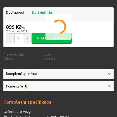
Dostupnost
Do 3 dnů 4 ks
899 Kč
/
ks
743 Kč
bez DPH
Přidat do košíku
Číslo produktu:
1266
Výrobce:
Milotec
Kompletní specifikace
Komentáře
0
Kompletní specifikace
Určeno pro vozy: