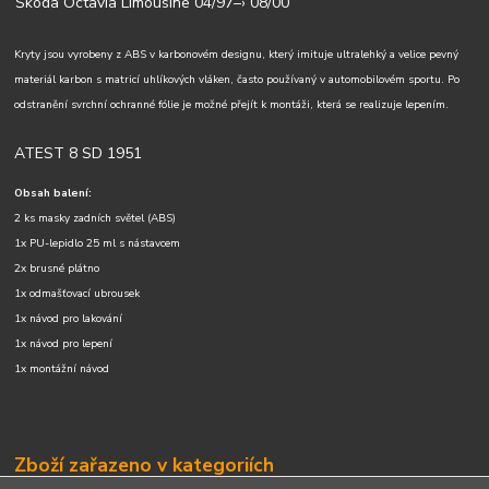
Škoda Octavia Limousine 04/97–› 08/00
Kryty jsou vyrobeny z ABS v karbonovém designu, který imituje ultralehký a velice pevný
materiál karbon s matricí uhlíkových vláken, často používaný v automobilovém sportu. Po
odstranění svrchní ochranné fólie je možné přejít k montáži, která se realizuje lepením.
ATEST 8 SD 1951
Obsah balení:
2 ks masky zadních světel (ABS)
1x PU-lepidlo 25 ml s nástavcem
2x brusné plátno
1x odmašťovací ubrousek
1x návod pro lakování
1x návod pro lepení
1x montážní návod
Zboží zařazeno v kategoriích