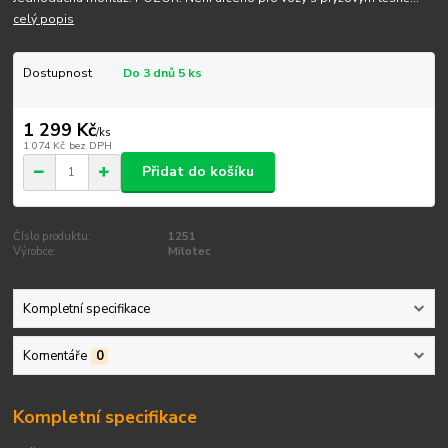
celý popis
Dostupnost
Do 3 dnů 5 ks
1 299 Kč
/
ks
1 074 Kč
bez DPH
Přidat do košíku
Číslo produktu:
1251
Výrobce:
Milotec
Kompletní specifikace
Komentáře
0
Kompletní specifikace