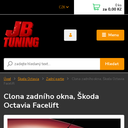
0
ks
CZK
za
0,00 Kč
Menu
Hledat
Úvod
Škoda Octavia
Zadní partie
Clona zadního okna, Škoda Octavia
Facelift
Clona zadního okna, Škoda
Octavia Facelift