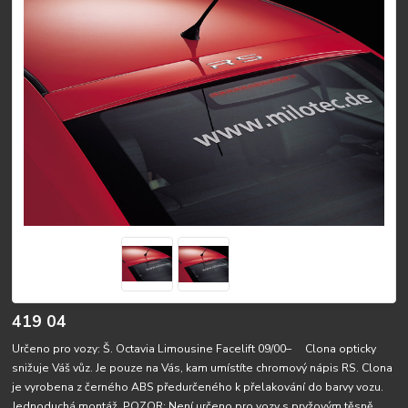
419 04
Určeno pro vozy: Š. Octavia Limousine Facelift 09/00– Clona opticky
snižuje Váš vůz. Je pouze na Vás, kam umístíte chromový nápis RS. Clona
je vyrobena z černého ABS předurčeného k přelakování do barvy vozu.
Jednoduchá montáž. POZOR: Není určeno pro vozy s pryžovým těsně...