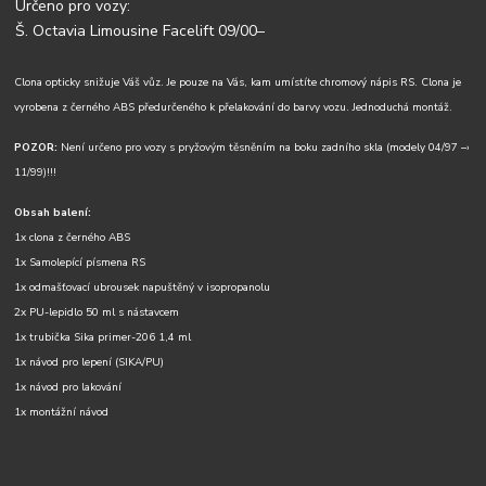
Určeno pro vozy:
Š. Octavia Limousine Facelift 09/00–
Clona opticky snižuje Váš vůz. Je pouze na Vás, kam umístíte chromový nápis RS. Clona je
vyrobena z černého ABS předurčeného k přelakování do barvy vozu. Jednoduchá montáž.
POZOR:
Není určeno pro vozy s pryžovým těsněním na boku zadního skla (modely 04/97 –›
11/99)!!!
Obsah balení:
1x clona z černého ABS
1x Samolepící písmena RS
1x odmašťovací ubrousek napuštěný v isopropanolu
2x PU-lepidlo 50 ml s nástavcem
1x trubička Sika primer-206 1,4 ml
1x návod pro lepení (SIKA/PU)
1x návod pro lakování
1x montážní návod