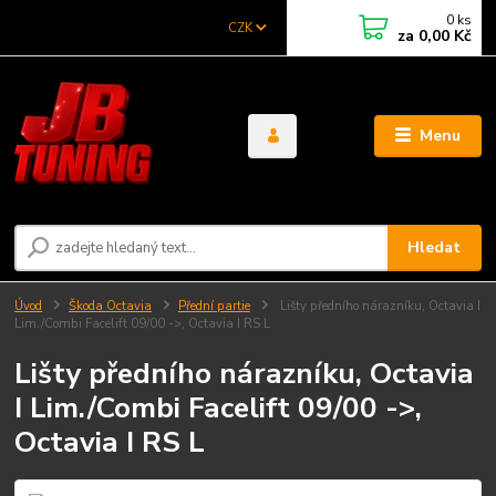
0
ks
CZK
za
0,00 Kč
Menu
Hledat
Úvod
Škoda Octavia
Přední partie
Lišty předního nárazníku, Octavia I
Lim./Combi Facelift 09/00 ->, Octavia I RS L
Lišty předního nárazníku, Octavia
I Lim./Combi Facelift 09/00 ->,
Octavia I RS L