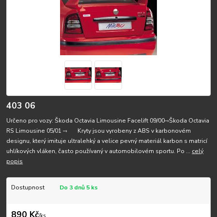
403 06
Určeno pro vozy: Škoda Octavia Limousine Facelift 09/00–›Škoda Octavia
RS Limousine 05/01 –› Kryty jsou vyrobeny z ABS v karbonovém
designu, který imituje ultralehký a velice pevný materiál karbon s matricí
uhlíkových vláken, často používaný v automobilovém sportu. Po ...
celý
popis
Dostupnost
Do 3 dnů 5 ks
890 Kč
/
ks