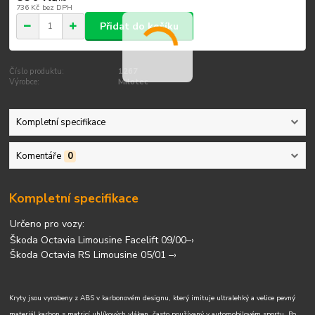
736 Kč
bez DPH
Přidat do košíku
Číslo produktu:
1267
Výrobce:
Milotec
Kompletní specifikace
Komentáře
0
Kompletní specifikace
Určeno pro vozy:
Škoda Octavia Limousine Facelift 09/00–›
Škoda Octavia RS Limousine 05/01 –›
Kryty jsou vyrobeny z ABS v karbonovém designu, který imituje ultralehký a velice pevný
materiál karbon s matricí uhlíkových vláken, často používaný v automobilovém sportu. Po