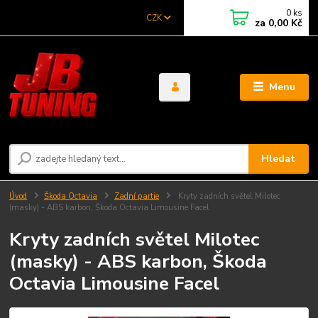
0
ks
CZK
za
0,00 Kč
Menu
Hledat
Úvod
Škoda Octavia
Zadní partie
Kryty zadních světel Milotec
(masky) - ABS karbon, Škoda Octavia Limousine Facel
Kryty zadních světel Milotec
(masky) - ABS karbon, Škoda
Octavia Limousine Facel