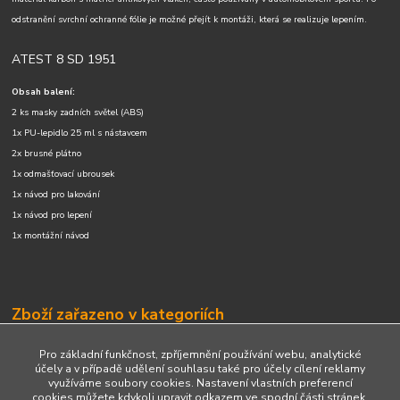
odstranění svrchní ochranné fólie je možné přejít k montáži, která se realizuje lepením.
ATEST 8 SD 1951
Obsah balení:
2 ks masky zadních světel (ABS)
1x PU-lepidlo 25 ml s nástavcem
2x brusné plátno
1x odmašťovací ubrousek
1x návod pro lakování
1x návod pro lepení
1x montážní návod
Zboží zařazeno v kategoriích
Zadní partie
Pro základní funkčnost, zpříjemnění používání webu, analytické
účely a v případě udělení souhlasu také pro účely cílení reklamy
využíváme soubory cookies. Nastavení vlastních preferencí
cookies můžete kdykoli upravit odkazem ve spodní části stránek.