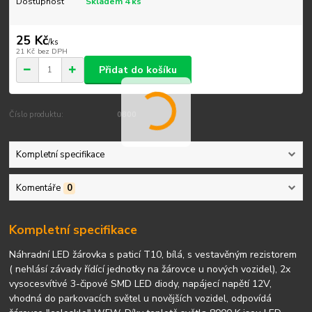
Dostupnost
Skladem 4 ks
25 Kč
/
ks
21 Kč
bez DPH
Přidat do košíku
Číslo produktu:
0800
Kompletní specifikace
Komentáře
0
Kompletní specifikace
Náhradní LED žárovka s paticí T10, bílá, s vestavěným rezistorem
( nehlásí závady řídící jednotky na žárovce u nových vozidel), 2x
vysocesvítivé 3-čipové SMD LED diody, napájecí napětí 12V,
vhodná do parkovacích světel u novějších vozidel, odpovídá