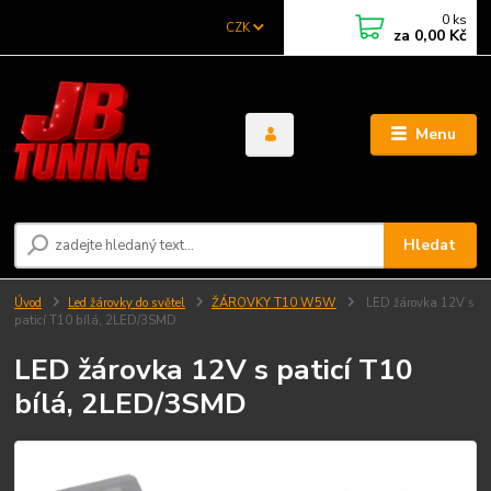
0
ks
CZK
za
0,00 Kč
Menu
Hledat
Úvod
Led žárovky do světel
ŽÁROVKY T10 W5W
LED žárovka 12V s
paticí T10 bílá, 2LED/3SMD
LED žárovka 12V s paticí T10
bílá, 2LED/3SMD