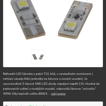
Náhradní LED žárovka s paticí T10, bílá, s vestavěným rezistorem (
nehlásí závady řídící jednotky na žárovce u nových vozidel), 2x
vysocesvítivé 3-čipové SMD LED diody, napájecí napětí 12V, vhodná do
parkovacích světel u novějších vozidel, odpovídá žárovce "celosklo"
W5W. Díky teplotě světla 8000 K ...
celý popis