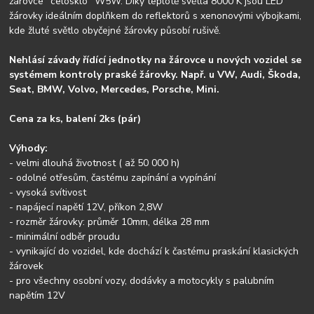
žárovce "celosklo" W5W. Díky teplotě světla 8000 K jsou LED
žárovky ideálním doplňkem do reflektorů s xenonovými výbojkami,
kde žluté světlo obyčejné žárovky působí rušivě.
Nehlásí závady řídící jednotky na žárovce u nových vozidel se
systémem kontroly praské žárovky. Např. u VW, Audi, Škoda,
Seat, BMW, Volvo, Mercedes, Porsche, Mini.
Cena za ks, balení 2ks (pár)
Výhody:
- velmi dlouhá životnost ( až 50 000 h)
- odolné otřesům, častému zapínání a vypínání
- vysoká svítivost
- napájecí napětí 12V, příkon 2,8W
- rozměr žárovky: průměr 10mm, délka 28 mm
- minimální odběr proudu
- vynikající do vozidel, kde dochází k častému praskání klasických
žárovek
- pro všechny osobní vozy, dodávky a motocykly s palubním
napětím 12V