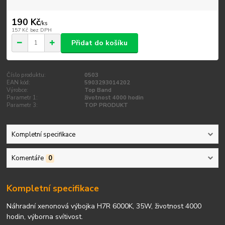
190 Kč
/
ks
157 Kč
bez DPH
Přidat do košíku
Číslo produktu:
0503
EAN kód:
5903293014202
Výrobce:
Top Band
Parametr 1:
životnost 4000 hodin
Parametr 3:
TOP PRODUKT
Kompletní specifikace
Komentáře
0
Kompletní specifikace
Náhradní xenonová výbojka H7R 6000K, 35W, životnost 4000
hodin, výborna svítivost.