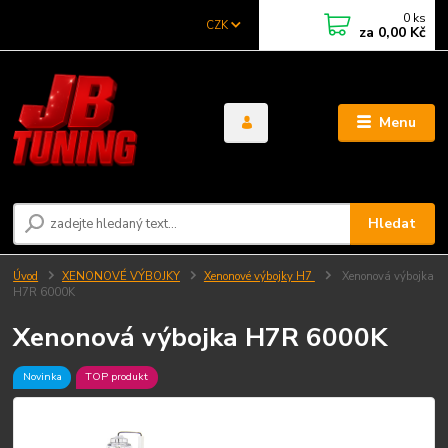
0
ks
CZK
za
0,00 Kč
Menu
Hledat
Úvod
XENONOVÉ VÝBOJKY
Xenonové výbojky H7
Xenonová výbojka
H7R 6000K
Xenonová výbojka H7R 6000K
Novinka
TOP produkt