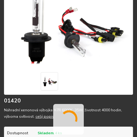
01420
Náhradní xenonová výbojka H7R 6000K, 35W, životnost 4000 hodin,
výborna svítivost.
celý popis
Dostupnost
Skladem 4 ks