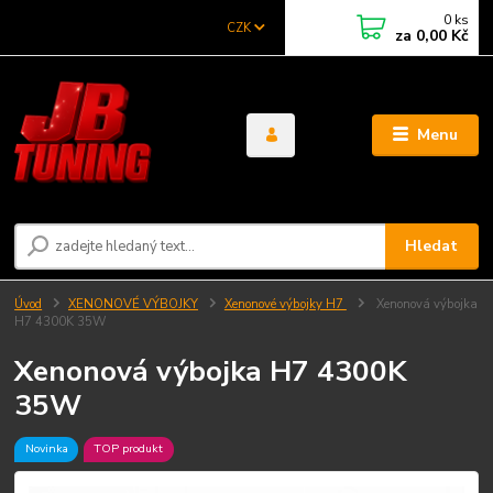
0
ks
CZK
za
0,00 Kč
Menu
Hledat
Úvod
XENONOVÉ VÝBOJKY
Xenonové výbojky H7
Xenonová výbojka
H7 4300K 35W
Xenonová výbojka H7 4300K
35W
Novinka
TOP produkt