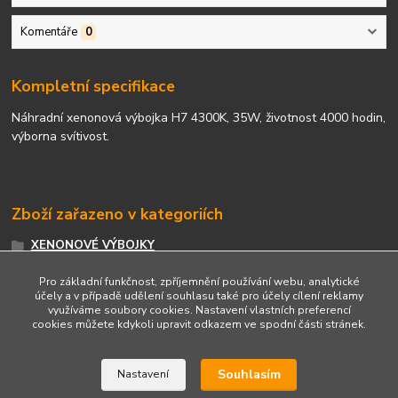
Komentáře
0
Kompletní specifikace
Náhradní xenonová výbojka H7 4300K, 35W, životnost 4000 hodin,
výborna svítivost.
Zboží zařazeno v kategoriích
XENONOVÉ VÝBOJKY
Xenonové výbojky H7
Pro základní funkčnost, zpříjemnění používání webu, analytické
účely a v případě udělení souhlasu také pro účely cílení reklamy
využíváme soubory cookies. Nastavení vlastních preferencí
cookies můžete kdykoli upravit odkazem ve spodní části stránek.
Upravit sběr cookies.
Souhlasím
Nastavení