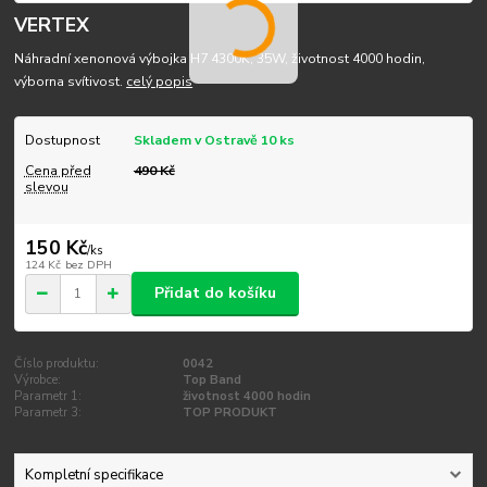
VERTEX
Náhradní xenonová výbojka H7 4300K, 35W, životnost 4000 hodin,
výborna svítivost.
celý popis
Dostupnost
Skladem v Ostravě 10 ks
Cena před
490 Kč
slevou
150 Kč
/
ks
124 Kč
bez DPH
Přidat do košíku
Číslo produktu:
0042
Výrobce:
Top Band
Parametr 1:
životnost 4000 hodin
Parametr 3:
TOP PRODUKT
Kompletní specifikace