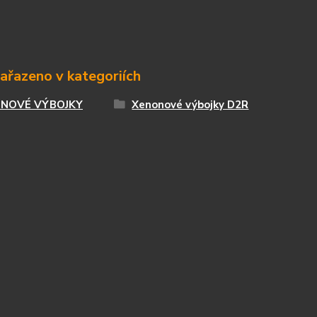
zařazeno v kategoriích
NOVÉ VÝBOJKY
Xenonové výbojky D2R