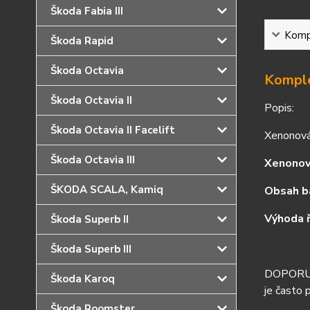
Škoda Fabia III
Kompl
Škoda Rapid
Škoda Octavia
Komple
Škoda Octavia II
Popis:
Škoda Octavia II Facelift
Xenonová
Škoda Octavia III
Xenonov
ŠKODA SCALA, Kamiq
Obsah b
Výhoda 
Škoda Superb II
Škoda Superb III
DOPORUČE
Škoda Karoq
je často 
Škoda Roomster