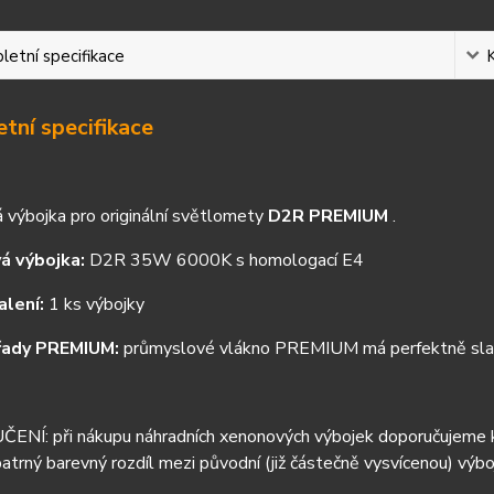
etní specifikace
tní specifikace
 výbojka pro originální světlomety
D2R PREMIUM
.
á výbojka:
D2R 35W 6000K s homologací E4
alení:
1 ks výbojky
řady PREMIUM:
průmyslové vlákno PREMIUM má perfektně slad
NÍ: při nákupu náhradních xenonových výbojek doporučujeme ku
patrný barevný rozdíl mezi původní (již částečně vysvícenou) vý