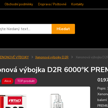
Obchodní podmínky
Doprava / Poštovné
Kontakty
Hledat
XENONOVÉ VÝBOJKY
Xenonové výbojky D2R
Xenonová výbojka D2
nová výbojka D2R 6000°K PRE
019
Akce
TOP produkt
Popis:
Xenono
balení
PREMIU