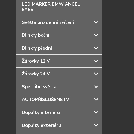
LED MARKER BMW ANGEL
EYES
Světla pro denní svícení
Blinkry boční
Blinkry přední
Žárovky 12 V
Žárovky 24 V
Speciální světla
AUTOPŘÍSLUŠENSTVÍ
Doplňky interieru
Doplňky exteriéru