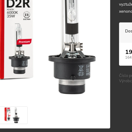
vyztuž
xenono
Dos
19
164
Číslo p
Výrobc