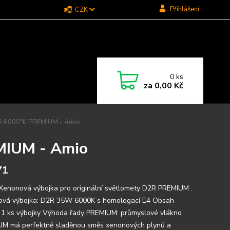
Přihlášení
CZK
0
ks
za
0,00 Kč
R 6000°K PREMIUM - Amio
MIUM - Amio
71
 Xenonová výbojka pro originální světlomety D2R PREMIUM .
vá výbojka: D2R 35W 6000K s homologací E4 Obsah
: 1 ks výbojky Výhoda řady PREMIUM: průmyslové vlákno
M má perfektně sladěnou směs xenonových plynů a