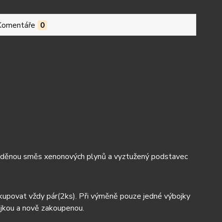
Komentáře
0
ěnou směs xenonových plynů a vyztužený podstavec
povat vždy pár(2ks). Při výměně pouze jedné výbojky
bojkou a nově zakoupenou.