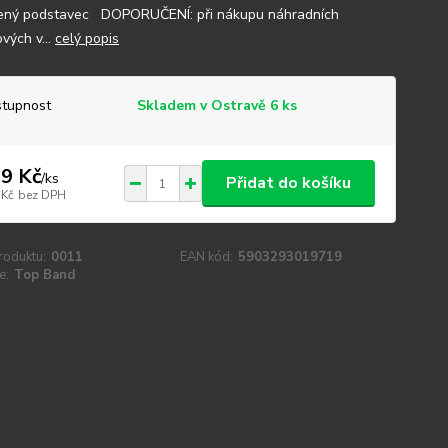
ený podstavec DOPORUČENÍ: při nákupu náhradních
vých v...
celý popis
tupnost
Skladem v Ostravě 6 ks
9 Kč
/
ks
Přidat do košíku
 Kč
bez DPH
roduktu:
0011
EAN kód:
5903293019719
e:
Top Band