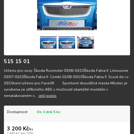
515 15 01
Určeno pro vozy: Škoda Roomster 03/06-03/10Škoda Fabia II. Limousine
03/07-03/10Škoda Fabia II. Combi 01/08-03/10Škoda Fabia II. Scout do r.v.
03/10není určeno pro Facelift Sportovní dvoudílná maska Milotec je
vyrobena ze stříbrného ABS s možností okamžité montáže v
nenalakovaném s...
celý popis
Dostupnost
Do 3 dnů 5 ks
3 200 Kč
/
ks
2 645 Kč
bez DPH