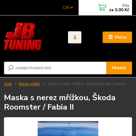
0
ks
CZK
za
0,00 Kč
Menu
Hledat
Úvod
Masky přední
Maska s nerez mřížkou, Škoda Roomster / Fabia II
Maska s nerez mřížkou, Škoda
Roomster / Fabia II