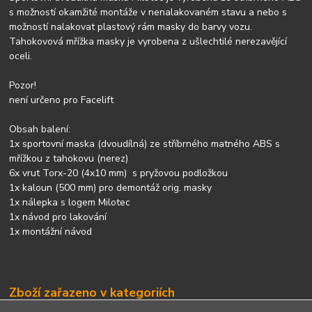
s možností okamžité montáže v nenalakovaném stavu a nebo s
možností nalakovat plastový rám masky do barvy vozu.
Tahokovová mřížka masky je vyrobena z ušlechtilé nerezavějící
oceli.
Pozor!
není určeno pro Facelift
Obsah balení:
1x sportovní maska (dvoudílná) ze stříbrného matného ABS s
mřížkou z tahokovu (nerez)
6x vrut Torx-20 (4x10 mm) s pryžovou podložkou
1x kaloun (500 mm) pro demontáž orig. masky
1x nálepka s logem Milotec
1x návod pro lakování
1x montážní návod
Zboží zařazeno v kategoriích