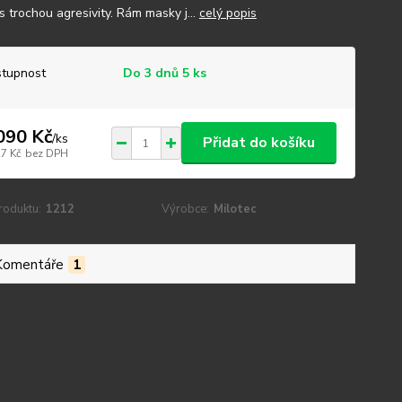
s trochou agresivity. Rám masky j...
celý popis
tupnost
Do 3 dnů 5 ks
090 Kč
/
ks
Přidat do košíku
27 Kč
bez DPH
roduktu:
1212
Výrobce:
Milotec
Komentáře
1