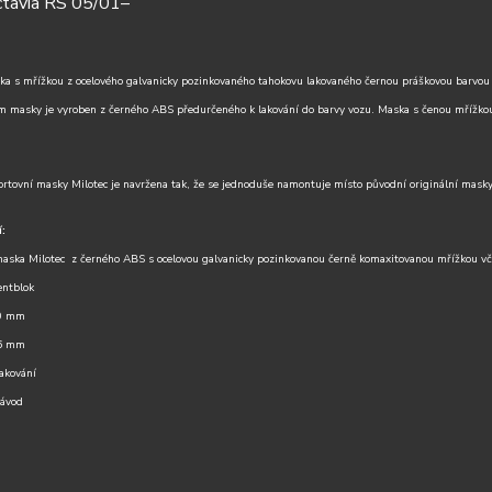
tavia RS 05/01–
ka s mřížkou z ocelového galvanicky pozinkovaného tahokovu lakovaného černou práškovou barvou 
ám masky je vyroben z černého ABS předurčeného k lakování do barvy vozu. Maska s čenou mřížkou
ortovní masky Milotec je navržena tak, že se jednoduše namontuje místo původní originální masky
:
maska Milotec z černého ABS s ocelovou galvanicky pozinkovanou černě komaxitovanou mřížkou vč
entblok
40 mm
16 mm
akování
návod