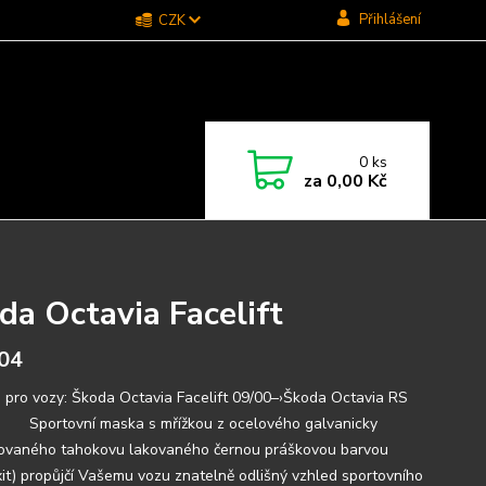
Přihlášení
CZK
0
ks
za
0,00 Kč
da Octavia Facelift
04
 pro vozy: Škoda Octavia Facelift 09/00–›Škoda Octavia RS
 Sportovní maska s mřížkou z ocelového galvanicky
ovaného tahokovu lakovaného černou práškovou barvou
it) propůjčí Vašemu vozu znatelně odlišný vzhled sportovního