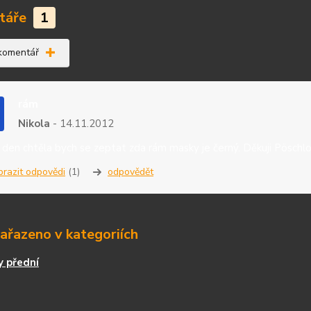
táře
1
 komentář
rám
Nikola
14.11.2012
den chtěla bych se zeptat zda rám masky je černý. Děkuji Pöschl
brazit odpovědi
(1)
odpovědět
zařazeno v kategoriích
 přední