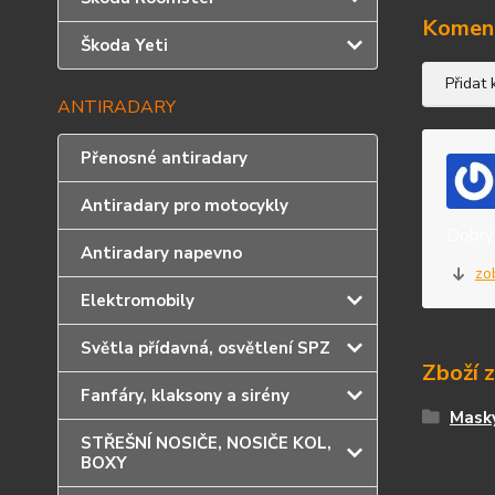
Komen
Škoda Yeti
Přidat
ANTIRADARY
Přenosné antiradary
Antiradary pro motocykly
Dobrý 
Antiradary napevno
zo
Elektromobily
Světla přídavná, osvětlení SPZ
Zboží 
Fanfáry, klaksony a sirény
Masky
STŘEŠNÍ NOSIČE, NOSIČE KOL,
BOXY