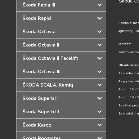
Škoda Oc
Škoda Fabia III
Škoda Rapid
Sportovní mas
Škoda Octavia
agresivity. R
Škoda Octavia II
Montáž:
Konstrukce sp
Škoda Octavia II Facelift
Obsah balení
Škoda Octavia III
1x sportovní 
4x pryžový sil
ŠKODA SCALA, Kamiq
4x vrut 4,8x
Škoda Superb II
4x vrut 4,8x
1x návod pro l
Škoda Superb III
1x montážní 
Škoda Karoq
Škoda Roomster