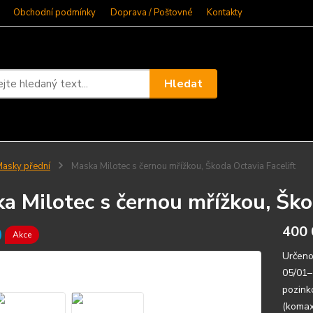
Obchodní podmínky
Doprava / Poštovné
Kontakty
Hledat
asky přední
Maska Milotec s černou mřížkou, Škoda Octavia Facelift
a Milotec s černou mřížkou, Ško
400 
Akce
Určeno
05/01–
pozink
(komax