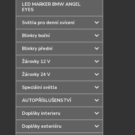
LED MARKER BMW ANGEL
EYES
Světla pro denní svícení
Blinkry boční
Blinkry přední
Žárovky 12 V
Žárovky 24 V
Speciální světla
AUTOPŘÍSLUŠENSTVÍ
Doplňky interieru
Doplňky exteriéru