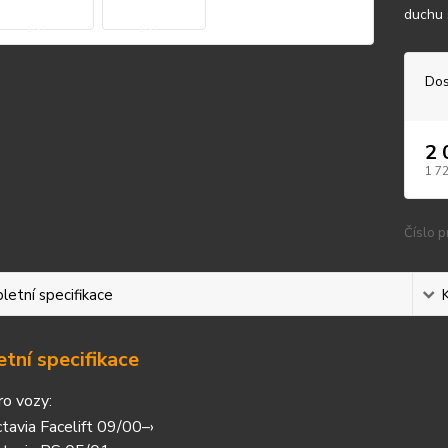
duchu 
Dos
2 
1 7
Číslo p
etní specifikace
tní specifikace
ro vozy:
tavia Facelift 09/00–›