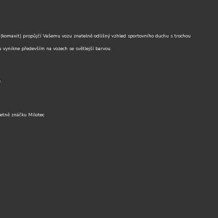
(komaxit) propůjčí Vašemu vozu znatelně odlišný vzhled sportovního duchu s trochou
 vynikne především na vozech se světlejší barvou.
.
etně znáčku Milotec