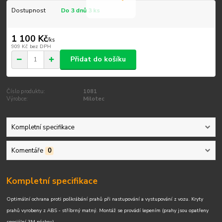
Dostupnost
Do 3 dnů 3 ks
1 100 Kč
/
ks
909 Kč
bez DPH
Přidat do košíku
Číslo produktu:
1081
Výrobce:
Milotec
Kompletní specifikace
Komentáře
0
Kompletní specifikace
Optimální ochrana proti poškrábání prahů při nastupování a vystupování z vozu. Kryty
prahů vyrobeny z ABS - stříbrný matný. Montáž se provádí lepením (prahy jsou opatřeny
speciální 3M páskou).