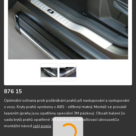
876 15
Optimální ochrana proti poškrábání prahů při nastupování a vystupování
z vozu. Kryty prahů vyrobeny z ABS - stříbrný matný. Montáž se provádí
lepením (prahy jsou opatřeny speciální 3M páskou). Obsah balení:1x
sada krytů prahů opatřené 3M páskou1x odmašťovací ubrousek1x
montážní návod
celý popis