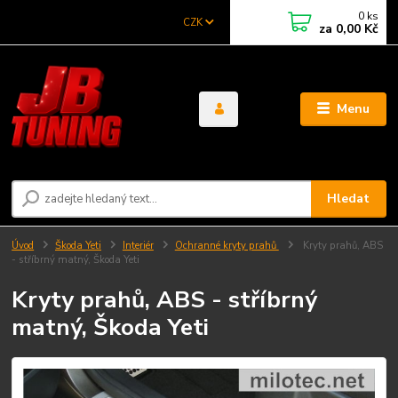
0
ks
CZK
za
0,00 Kč
Menu
Hledat
Úvod
Škoda Yeti
Interiér
Ochranné kryty prahů
Kryty prahů, ABS
- stříbrný matný, Škoda Yeti
Kryty prahů, ABS - stříbrný
matný, Škoda Yeti