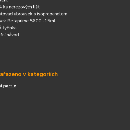
ení:
4 ks nerezových lišt
ťovací ubrousek s isopropanolem
avek Betaprime 5600 -15ml
 tyčinka
žní návod
zařazeno v kategoriích
í partie