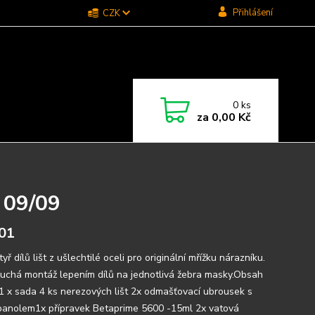
Přihlášení
CZK
0
ks
za
0,00 Kč
i 09/09
01
yř dílů lišt z ušlechtilé oceli pro originální mřížku nárazníku.
uchá montáž lepením dílů na jednotlivá žebra masky.Obsah
:1 x sada 4 ks nerezových lišt 2x odmašťovací ubrousek s
panolem1x přípravek Betaprime 5600 -15ml 2x vatová