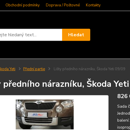
Obchodní podmínky
Doprava / Poštovné
Kontakty
Hledat
koda Yeti
Přední partie
Lišty předního nárazníku, Škoda Yeti 09/09
y předního nárazníku, Škoda Yet
826 
Sada čt
Jednod
balení
isopro