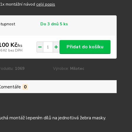
a1x montážní návod
celý popis
tupnost
Do 3 dnů 5 ks
100 Kč
/
ks
Přidat do košíku
36 Kč
bez DPH
roduktu:
1069
Výrobce:
Milotec
Komentáře
0
noduchá montáž lepením dílů na jednotlivá žebra masky.