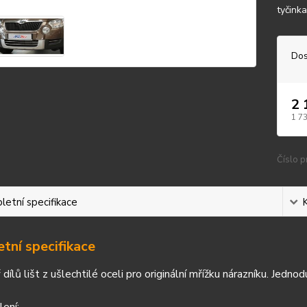
tyčink
Dos
2 
1 7
Číslo p
etní specifikace
tní specifikace
 dílů lišt z ušlechtilé oceli pro originální mřížku nárazníku. Jed