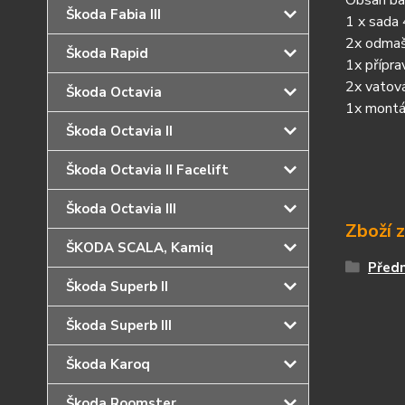
Obsah bal
Škoda Fabia III
1 x sada 
2x odmaš
Škoda Rapid
1x přípr
2x vatová
Škoda Octavia
1x montá
Škoda Octavia II
Škoda Octavia II Facelift
Škoda Octavia III
Zboží 
ŠKODA SCALA, Kamiq
Předn
Škoda Superb II
Škoda Superb III
Škoda Karoq
Škoda Roomster