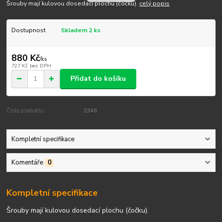
Šrouby mají kulovou dosedací plochu (čočku).
celý popis
Dostupnost
Skladem 2 ks
880 Kč
/
ks
727 Kč
bez DPH
Přidat do košíku
Číslo produktu:
2340
Kompletní specifikace
Komentáře
0
Kompletní specifikace
Šrouby mají kulovou dosedací plochu (čočku).