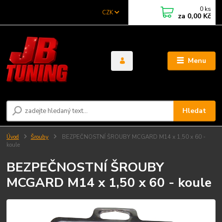
0
ks
CZK
za
0,00 Kč
Menu
Hledat
Úvod
Šrouby
BEZPEČNOSTNÍ ŠROUBY MCGARD M14 x 1,50 x 60 -
koule
BEZPEČNOSTNÍ ŠROUBY
MCGARD M14 x 1,50 x 60 - koule