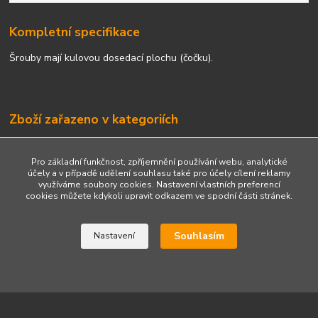
Kompletní specifikace
Šrouby mají kulovou dosedací plochu (čočku).
Zboží zařazeno v kategoriích
Šrouby
Pro základní funkčnost, zpříjemnění používání webu, analytické
Dlouhé šrouby
účely a v případě udělení souhlasu také pro účely cílení reklamy
využíváme soubory cookies. Nastavení vlastních preferencí
Kulová dosedací plocha
cookies můžete kdykoli upravit odkazem ve spodní části stránek.
Souhlasím
Nastavení
Upravit sběr cookies.
Vytvořeno na
Eshop-rychle.cz