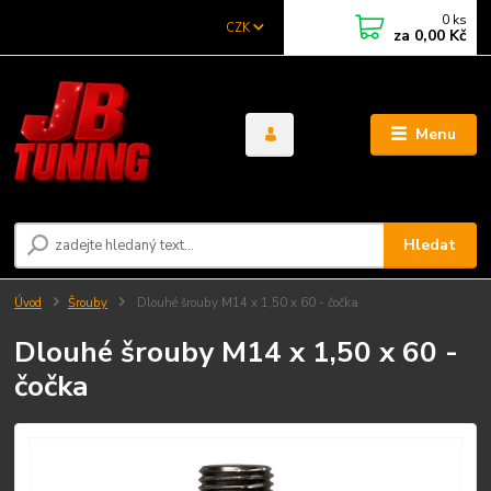
0
ks
CZK
za
0,00 Kč
Menu
Hledat
Úvod
Šrouby
Dlouhé šrouby M14 x 1,50 x 60 - čočka
Dlouhé šrouby M14 x 1,50 x 60 -
čočka