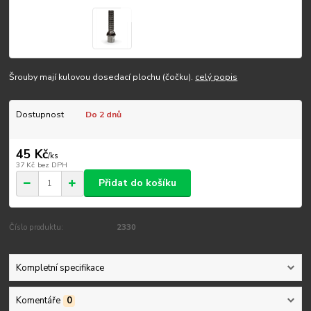
Šrouby mají kulovou dosedací plochu (čočku).
celý popis
Dostupnost
Do 2 dnů
45 Kč
/
ks
37 Kč
bez DPH
Přidat do košíku
Číslo produktu:
2330
Kompletní specifikace
Komentáře
0