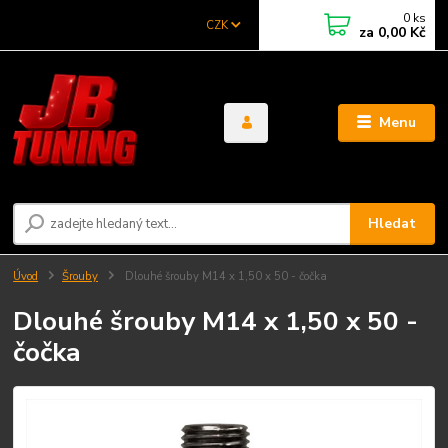
0
ks
CZK
za
0,00 Kč
Menu
Hledat
Úvod
Šrouby
Dlouhé šrouby M14 x 1,50 x 50 - čočka
Dlouhé šrouby M14 x 1,50 x 50 -
čočka