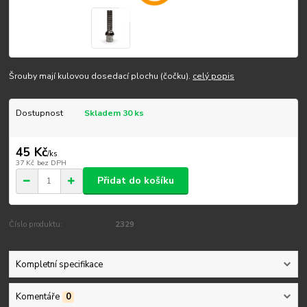
Šrouby mají kulovou dosedací plochu (čočku).
celý popis
Dostupnost
Skladem 30 ks
45 Kč
/
ks
37 Kč
bez DPH
Přidat do košíku
Číslo produktu:
2329
Kompletní specifikace
Komentáře
0