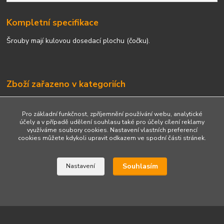
Kompletní specifikace
Šrouby mají kulovou dosedací plochu (čočku).
Zboží zařazeno v kategoriích
Šrouby
Pro základní funkčnost, zpříjemnění používání webu, analytické
Dlouhé šrouby
účely a v případě udělení souhlasu také pro účely cílení reklamy
využíváme soubory cookies. Nastavení vlastních preferencí
Kulová dosedací plocha
cookies můžete kdykoli upravit odkazem ve spodní části stránek.
Souhlasím
Nastavení
Upravit sběr cookies.
Vytvořeno na
Eshop-rychle.cz