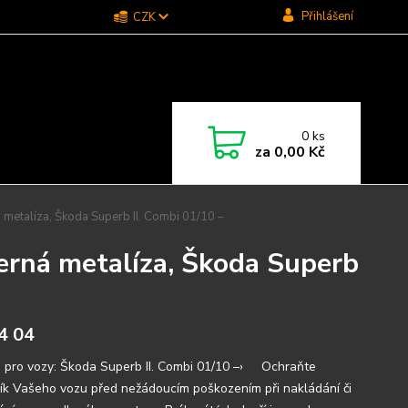
Přihlášení
CZK
0
ks
za
0,00 Kč
 metalíza, Škoda Superb II. Combi 01/10 –
erná metalíza, Škoda Superb
4 04
 pro vozy: Škoda Superb II. Combi 01/10 –› Ochraňte
ík Vašeho vozu před nežádoucím poškozením při nakládání či