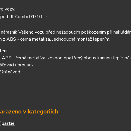
ro vozy:
perb II. Combi 01/10 –›
nárazník Vašeho vozu před nežádoucím poškozením při nakládání 
n z ABS - černá metalíza. Jednoduchá montáž lepením.
ení:
z ABS - černá metalíza, zespod opatřený oboustrannou lepící pá
šťovací ubrousek
ážní návod
zařazeno v kategoriích
 partie