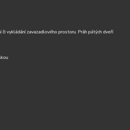
či vykládání zavazadlového prostoru. Práh pátých dveří
skou