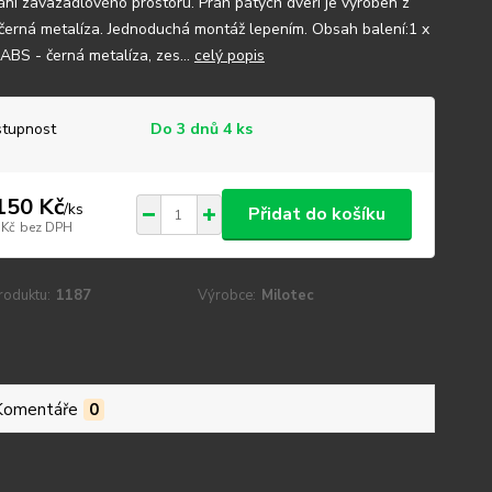
ání zavazadlového prostoru. Práh pátých dveří je vyroben z
černá metalíza. Jednoduchá montáž lepením. Obsah balení:1 x
 ABS - černá metalíza, zes...
celý popis
tupnost
Do 3 dnů 4 ks
150 Kč
/
ks
Přidat do košíku
 Kč
bez DPH
roduktu:
1187
Výrobce:
Milotec
Komentáře
0