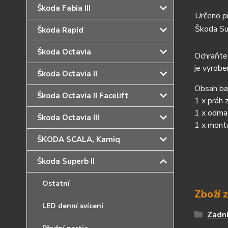
Škoda Fabia III
Určeno p
Škoda Su
Škoda Rapid
Škoda Octavia
Ochraňte 
je vyrobe
Škoda Octavia II
Obsah bal
Škoda Octavia II Facelift
1 x práh 
1 x odma
Škoda Octavia III
1 x mont
ŠKODA SCALA, Kamiq
Škoda Superb II
Ostatní
Zboží 
LED denní svícení
Zadní