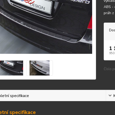
vyklád
ABS - 
práh z
Dos
1 
950
Číslo p
etní specifikace
tní specifikace