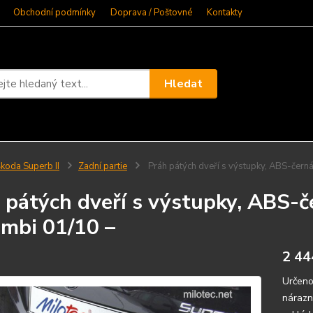
Obchodní podmínky
Doprava / Poštovné
Kontakty
Hledat
koda Superb II
Zadní partie
Práh pátých dveří s výstupky, ABS-černá
 pátých dveří s výstupky, ABS-č
Combi 01/10 –
2 44
Určeno
nárazn