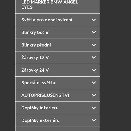
LED MARKER BMW ANGEL
EYES
Světla pro denní svícení
Blinkry boční
Blinkry přední
Žárovky 12 V
Žárovky 24 V
Speciální světla
AUTOPŘÍSLUŠENSTVÍ
Doplňky interieru
Doplňky exteriéru