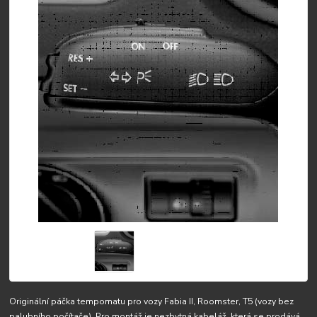
Originální páčka tempomatu pro vozy Fabia II, Roomster, T5 (vozy bez
palubního počítače). Pro montáž je nezbytná kabeláž, která se prodává