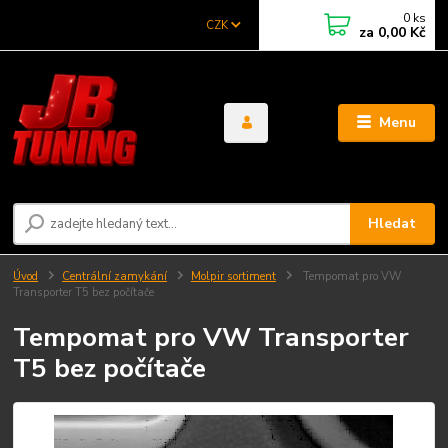
0
ks
CZK
za
0,00 Kč
Menu
Hledat
Úvod
Centrální zamykání
Molpir sortiment
Tempomat pro VW
Transporter T5 bez počítače
Tempomat pro VW Transporter
T5 bez počítače