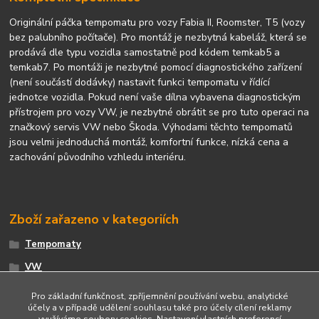
Originální páčka tempomatu pro vozy Fabia II, Roomster, T5 (vozy
bez palubního počítače). Pro montáž je nezbytná kabeláž, která se
prodává dle typu vozidla samostatně pod kódem temkab5 a
temkab7. Po montáži je nezbytné pomocí diagnostického zařízení
(není součástí dodávky) nastavit funkci tempomatu v řídící
jednotce vozidla. Pokud není vaše dílna vybavena diagnostickým
přístrojem pro vozy VW, je nezbytné obrátit se pro tuto operaci na
značkový servis VW nebo Škoda. Výhodami těchto tempomatů
jsou velmi jednoduchá montáž, komfortní funkce, nízká cena a
zachování původního vzhledu interiéru.
Zboží zařazeno v kategoriích
Tempomaty
VW
Molpir sortiment
Pro základní funkčnost, zpříjemnění používání webu, analytické
účely a v případě udělení souhlasu také pro účely cílení reklamy
využíváme soubory cookies. Nastavení vlastních preferencí