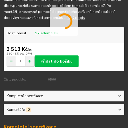
dle typu vozidla samostatně pod kódem temkab5 a temkab7. Po
montáži je nezbytné pomocí diagnostického zařízení (není součástí
dodávky) nastavit funkci tempomatu ...
celý popis
Dostupnost
Skladem 5 ks
3 513 Kč
/
ks
2 904 Kč
bez DPH
Přidat do košíku
Číslo produktu:
0566
Kompletní specifikace
Komentáře
0
Kompletní specifikace