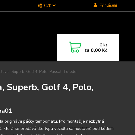
Přihlášení
CZK
0
ks
za
0,00 Kč
via, Superb, Golf 4, Polo, Passat, Toledo
 Superb, Golf 4, Polo,
pa01
a originální páčky tempomatu. Pro montáž je nezbytná
ž, která se prodává dle typu vozidla samostatně pod kódem