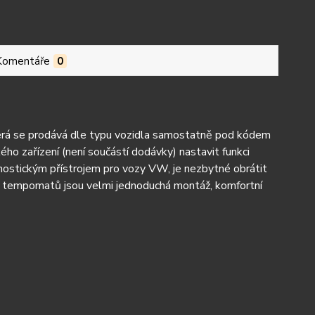
Komentáře
0
er
á se prodává dle typu vozidla samostatn
ě pod k
ódem
kého za
ř
ízení (není sou
č
ástí dodávky) nastavit funkci
nostickým p
ř
ístrojem pro vozy VW, je nezbytné obrátit
 tempomatů jsou velmi jednoduch
á montá
ž, komfortn
í