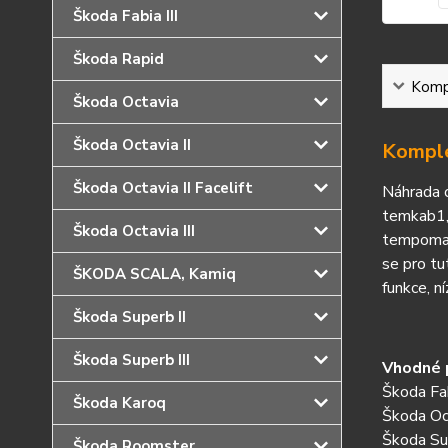
Škoda Fabia III
Škoda Rapid
Kompl
Škoda Octavia
Škoda Octavia II
Komple
Škoda Octavia II Facelift
N
á
hrada 
temkab1,
Škoda Octavia III
tempoma
se pro tu
ŠKODA SCALA, Kamiq
funkce, n
Škoda Superb II
Škoda Superb III
Vhodné p
Škoda Fa
Škoda Karoq
Škoda Oc
Škoda Su
Škoda Roomster