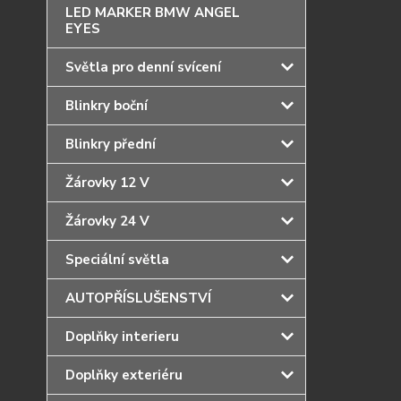
LED MARKER BMW ANGEL
EYES
Světla pro denní svícení
Blinkry boční
Blinkry přední
Žárovky 12 V
Žárovky 24 V
Speciální světla
AUTOPŘÍSLUŠENSTVÍ
Doplňky interieru
Doplňky exteriéru