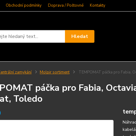
Obchodní podmínky
Doprava / Poštovné
Kontakty
Hledat
entrální zamykání
Molpir sortiment
TEMPOMAT páčka pro Fabia, Octa
OMAT páčka pro Fabia, Octavia,
at, Toledo
tem
Náhrad
kabelá