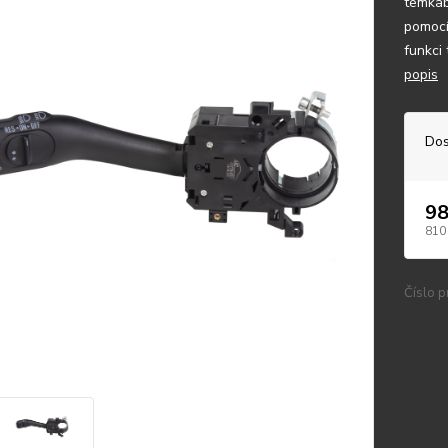
temkab
pomocí
funkci 
popis
Dos
98
810
Číslo p