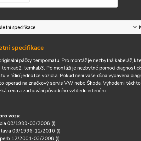
etní specifikace
tní specifikace
origin
á
ln
í
p
á
čky tempomatu. Pro mont
á
ž je nezbytn
á kabelá
ž, kt
 temkab2, temkab3. Po montá
ži je nezbytn
é pomocí
diagnostic
tu v
ř
ídící jednotce vozidla. Pokud není va
še d
ílna vybavena diag
to operaci na zna
čkov
ý servis VW nebo
Škoda. V
ýhodami t
ěchto
ízká cena a zachování p
ůvodn
ího vzhledu interiéru.
ro vozy:
bia 08/1999-03/2008 (I)
tavia 09/1996-12/2010 (I)
perb 12/2001-03/2008 (I)