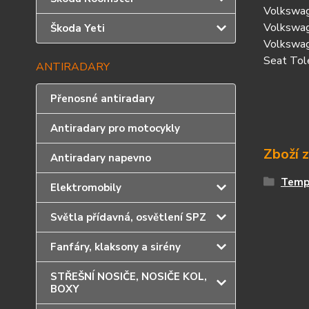
Volkswag
Volkswa
Škoda Yeti
Volkswa
Seat Tol
ANTIRADARY
Přenosné antiradary
Antiradary pro motocykly
Zboží 
Antiradary napevno
Temp
Elektromobily
Světla přídavná, osvětlení SPZ
Fanfáry, klaksony a sirény
STŘEŠNÍ NOSIČE, NOSIČE KOL,
BOXY