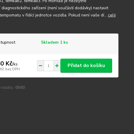
1, temkab2, temkab3. Po montáži je nezbytné
 diagnostického zařízení (není součástí dodávky) nastavit
tempomatu v řídící jednotce vozidla. Pokud není vaše dí...
celý
tupnost
Skladem 1 ks
0 Kč
/
ks
Přidat do košíku
 Kč
bez DPH
roduktu:
0560