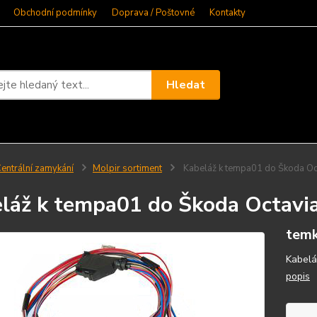
Obchodní podmínky
Doprava / Poštovné
Kontakty
Hledat
entrální zamykání
Molpir sortiment
Kabeláž k tempa01 do Škoda Oct
láž k tempa01 do Škoda Octavia
tem
Kabelá
popis