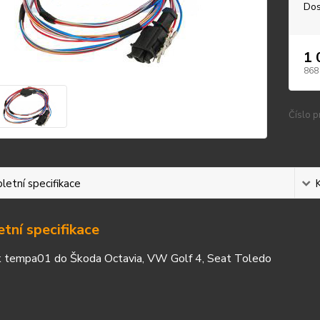
Dos
1 
868
Číslo p
etní specifikace
tní specifikace
k tempa01 do Škoda Octavia, VW Golf 4, Seat Toledo