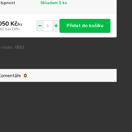
tupnost
Skladem 5 ks
050 Kč
/
ks
Přidat do košíku
 Kč
bez DPH
roduktu:
0553
Komentáře
0