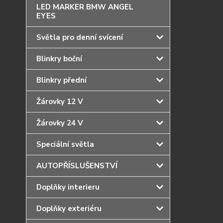
LED MARKER BMW ANGEL
EYES
Světla pro denní svícení
Blinkry boční
Blinkry přední
Žárovky 12 V
Žárovky 24 V
Speciální světla
AUTOPŘÍSLUŠENSTVÍ
Doplňky interieru
Doplňky exteriéru