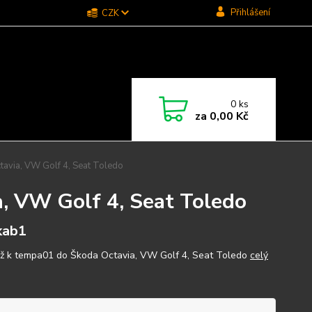
Přihlášení
CZK
0
ks
za
0,00 Kč
avia, VW Golf 4, Seat Toledo
, VW Golf 4, Seat Toledo
kab1
ž k tempa01 do Škoda Octavia, VW Golf 4, Seat Toledo
celý