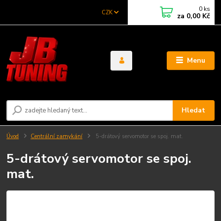
0
ks
CZK
za
0,00 Kč
Menu
Hledat
Úvod
Centrální zamykání
5-drátový servomotor se spoj. mat.
5-drátový servomotor se spoj.
mat.