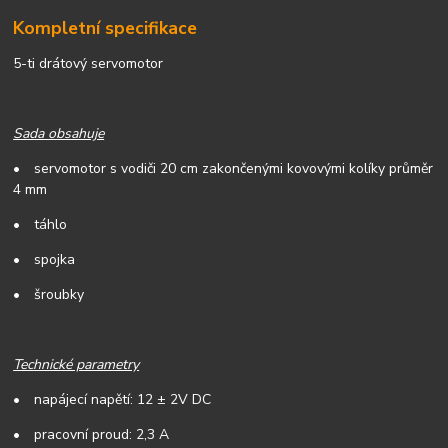
Kompletní specifikace
5-ti dr
átový servomotor
Sada obsahuje
•
servomotor s vodi
či 20 cm zakončen
ými kovovými kolíky pr
ůměr
4 mm
•
táhlo
•
spojka
•
šroubky
Technické parametry
•
nap
ájecí nap
ět
í: 12 ± 2V DC
•
p
racovní proud: 2,3 A