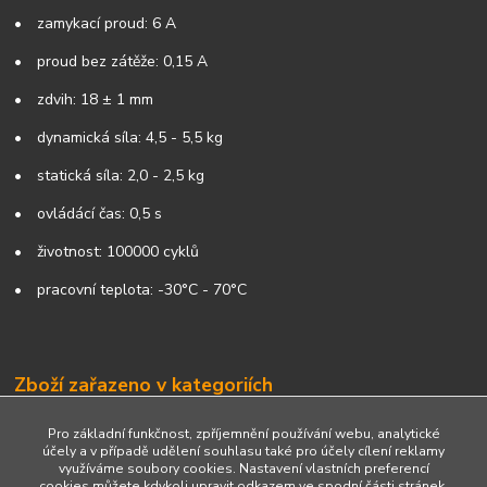
•
z
amykací proud: 6 A
•
p
roud bez zát
ěže: 0,15 A
•
zdvih: 18
± 1 mm
•
d
ynamická síla: 4,5 - 5,5 kg
•
s
tatická síla: 2,0 - 2,5 kg
•
o
vládácí
čas: 0,5 s
•
životnost: 100000 cyklů
•
pracovn
í teplota: -30°C - 70°C
Zboží zařazeno v kategoriích
Centrální zamykání
Pro základní funkčnost, zpříjemnění používání webu, analytické
účely a v případě udělení souhlasu také pro účely cílení reklamy
využíváme soubory cookies. Nastavení vlastních preferencí
cookies můžete kdykoli upravit odkazem ve spodní části stránek.