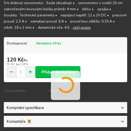
5-ti drátový servomotor Sada obsahuje • servomotor s vodiči 20 cm
zakončenými kovovými kolíky průměr 4 mm • táhlo • spojka •
šroubky Technické parametry • napájecí napětí: 12 ± 2V DC • pracovní
proud: 2,3 A • zamykací proud: 6 A • proud bez zátěže: 0,15 A •
zdvih: 18 ± 1 mm • dynamická síla: 4,5...
celý popis
Dostupnost
Skladem 19 ks
120 Kč
/
ks
99 Kč
bez DPH
Přidat do košíku
Číslo produktu:
0513
Kompletní specifikace
Komentáře
0