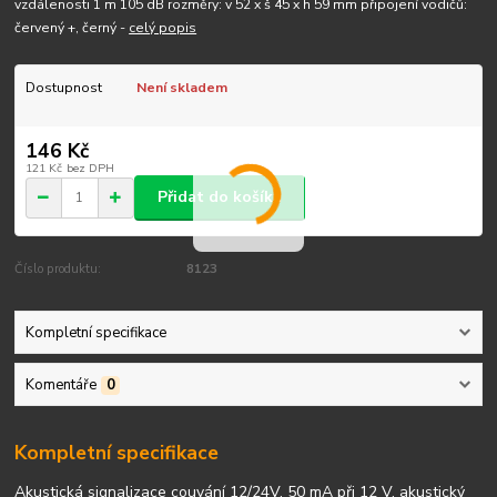
vzdálenosti 1 m 105 dB rozměry: v 52 x š 45 x h 59 mm připojení vodičů:
červený +, černý -
celý popis
Dostupnost
Není skladem
146 Kč
121 Kč
bez DPH
Přidat do košíku
Číslo produktu:
8123
Kompletní specifikace
Komentáře
0
Kompletní specifikace
Akustická signalizace couvání 12/24V, 50 mA při 12 V, akustický