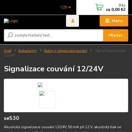
0
ks
CZK
za
0,00 Kč
Menu
Hledat
Úvod
Autoalarmy
Sirény + signalizace couvání
Signalizace couvání
12/24V
Signalizace couvání 12/24V
se530
Akustická signalizace couvání 12/24V, 50 mA při 12 V, akustický tlak ve