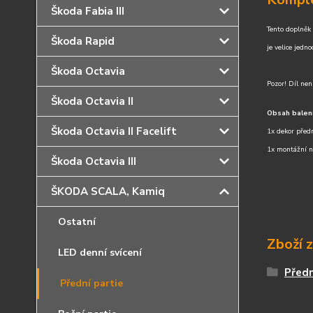
Škoda Fabia III
Tento doplněk
Škoda Rapid
je velice jedn
Škoda Octavia
Pozor!
Díl nen
Škoda Octavia II
Obsah balení
Škoda Octavia II Facelift
1x dekor předn
1x montážní 
Škoda Octavia III
ŠKODA SCALA, Kamiq
Ostatní
Zboží 
LED denní svícení
Předn
Přední partie