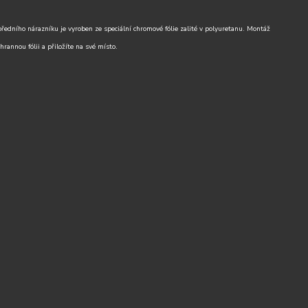
ního nárazníku je vyroben ze speciální chromové fólie zalité v polyuretanu. Montáž
rannou fólii a přiložíte na své místo.