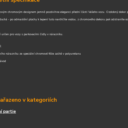
 svým chromovým designem jemně pozdvihne eleganci přední části Vašeho vozu. Ozdobný dekor před
oduchá - po odmastění plochy k lepení tuto navlhčíte vodou, z chromového dekoru pak odstraníte och
í určen pro vozy s parkovacími čidly v nárazníku.
:
ího nárazníku ze speciální chromové fólie zalité v polyuretanu
návod
zařazeno v kategoriích
í partie