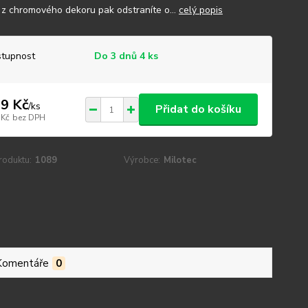
 z chromového dekoru pak odstraníte o...
celý popis
tupnost
Do 3 dnů 4 ks
9 Kč
/
ks
Přidat do košíku
 Kč
bez DPH
roduktu:
1089
Výrobce:
Milotec
Komentáře
0