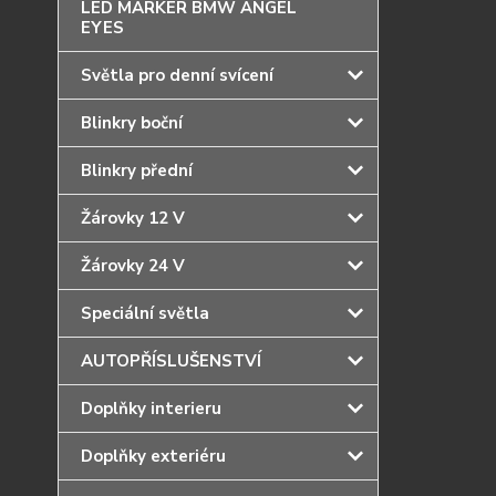
LED MARKER BMW ANGEL
EYES
Světla pro denní svícení
Blinkry boční
Blinkry přední
Žárovky 12 V
Žárovky 24 V
Speciální světla
AUTOPŘÍSLUŠENSTVÍ
Doplňky interieru
Doplňky exteriéru