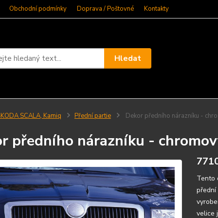
Obchodní podmínky
Doprava / Poštovné
Kontakty
Hledat
ŠKODA SCALA, Kamiq
Přední partie
Dekor předního nárazníku - chr
r předního nárazníku - chromov
771
Tento 
přední
vyrobe
velice