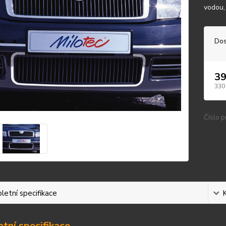
vodou,
Dos
39
330
Číslo p
etní specifikace
tní specifikace