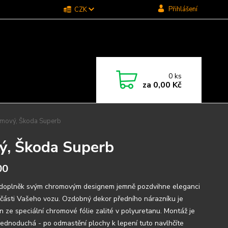
Přihlášení
CZK
0
ks
za
0,00 Kč
omový, Škoda Superb
ý, Škoda Superb
00
doplněk svým chromovým designem jemně pozdvihne eleganci
 části Vašeho vozu. Ozdobný dekor předního nárazníku je
n ze speciální chromové fólie zalité v polyuretanu. Montáž je
 jednoduchá - po odmastění plochy k lepení tuto navlhčíte