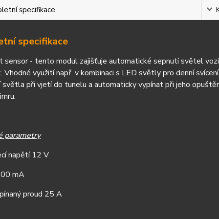
etní specifikace
tní specifikace
t sensor - tento modul zaji
šťuje automatick
é sepnutí sv
ětel vozi
. Vhodné vyu
žit
í nap
ř. v kombinaci s LED světly pro denn
í svíce
 sv
ětla při vjet
í do tunelu a automaticky vypínat p
ři jeho opuště
imru.
é parametry
ecí nap
ět
í 12
V
400
mA
pínaný proud 25
A