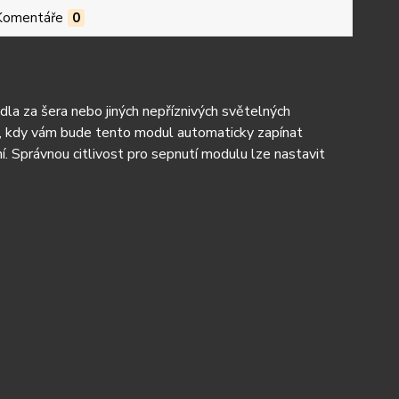
Komentáře
0
dla za šera nebo jin
ých nep
ř
íznivých sv
ěteln
ých
ní, kdy vám bude tento modul automaticky zapínat
n
í. Správnou citlivost pro sepnutí modulu lze nastavit