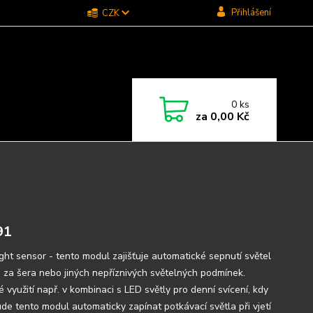
Přihlášení
CZK
0
ks
za
0,00 Kč
91
ight sensor - tento modul zajišťuje automatické sepnutí světel
a za šera nebo jiných nepříznivých světelných podmínek.
 využití např. v kombinaci s LED světly pro denní svícení, kdy
de tento modul automaticky zapínat potkávací světla při vjetí