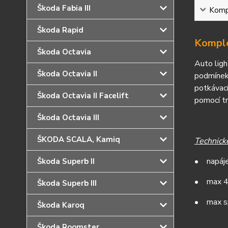
Škoda Fabia III
Kompl
Škoda Rapid
Komple
Škoda Octavia
Auto ligh
Škoda Octavia II
podmínek
potkávací
Škoda Octavia II Facelift
pomocí tr
Škoda Octavia III
ŠKODA SCALA, Kamiq
Technick
•
n
apáj
Škoda Superb II
•
max 
Škoda Superb III
•
max s
Škoda Karoq
Škoda Roomster