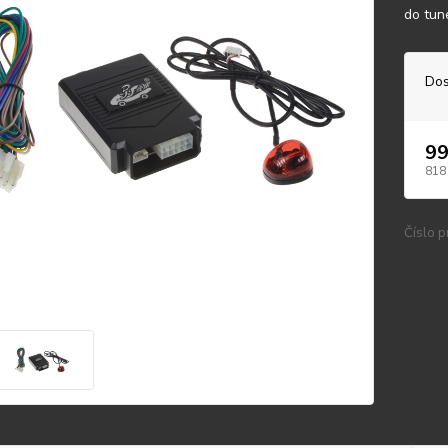
do tun
Dos
99
818
Číslo p