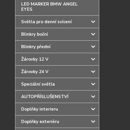
LED MARKER BMW ANGEL
EYES
Světla pro denní svícení
Blinkry boční
Blinkry přední
Žárovky 12 V
Žárovky 24 V
Speciální světla
AUTOPŘÍSLUŠENSTVÍ
Doplňky interieru
Doplňky exteriéru