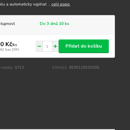
elu a automaticky vypínat ...
celý popis
tupnost
Do 3 dnů 10 ks
0 Kč
/
ks
Přidat do košíku
 Kč
bez DPH
roduktu:
0713
EAN kód:
8595128200286