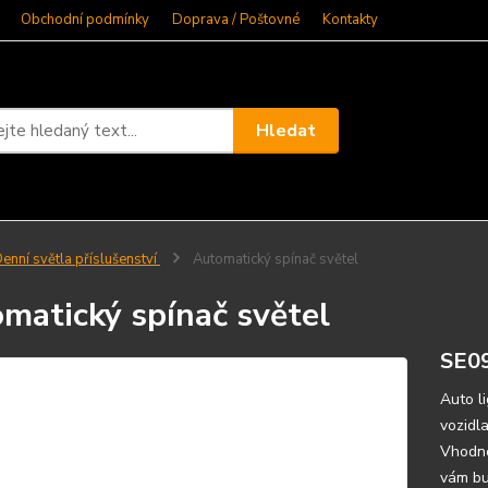
Obchodní podmínky
Doprava / Poštovné
Kontakty
Hledat
enní světla příslušenství
Automatický spínač světel
matický spínač světel
SE0
Auto l
vozidl
Vhodné
vám bu