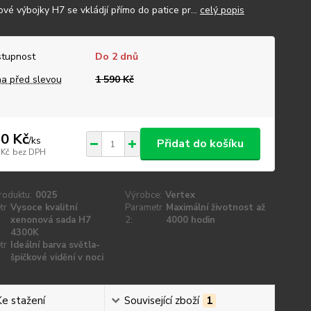
vé výbojky H7 se vkládjí přímo do patice pr...
celý popis
tupnost
Do 2 dnů
a před slevou
1 590 Kč
0 Kč
/
ks
Přidat do košíku
 Kč
bez DPH
roduktu:
0025
Výrobce:
Vertex
tr
Vysoce kvalitní
Parametr
Maximální životnost až
xenonová sada H7
2:
4000 hodin
4300K
tr
Ideální barva světla-
špičkové vidění v noci
Ke stažení
Související zboží
1