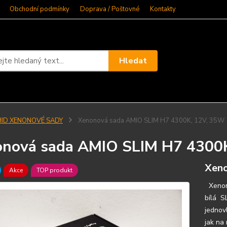
Obchodní podmínky
Doprava / Poštovné
Kontakty
Hledat
HID XENONOVÉ SADY
Xenonová sada AMIO SLIM H7 4300K, 12V, 35W
nová sada AMIO SLIM H7 4300
Xen
Akce
TOP produkt
Xenon 
bílá S
jednov
jak na