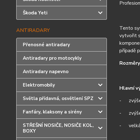
Profesio
Škoda Yeti
Tento sys
ANTIRADARY
vytvořit 
komponent
Přenosné antiradary
případě 
Antiradary pro motocykly
Rozměry 
Antiradary napevno
Elektromobily
Hlavní v
Světla přídavná, osvětlení SPZ
- zvýšen
Fanfáry, klaksony a sirény
- zvýšen
STŘEŠNÍ NOSIČE, NOSIČE KOL,
- velká 
BOXY