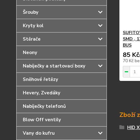
Šrouby
Kryty kol
SUFITO
Stěrače
SMD , 1
BUS
Neony
85 Kč
70 Kč
be
Nabíječky a startovací boxy
Sněhové řetězy
Hevery, Zvedáky
Nabíječky telefonů
Zboží 
Blow Off ventily
HID 
Vany do kufru