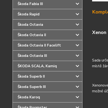
Škoda Fabia III
Komple
Škoda Rapid
Škoda Octavia
Xenon 
Škoda Octavia II
Škoda Octavia II Facelift
Škoda Octavia III
Sada urče
místě žár
ŠKODA SCALA, Kamiq
Škoda Superb II
Xenonové 
Škoda Superb III
možné úč
Škoda Karoq
Škoda Roomster