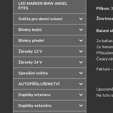
LED MARKER BMW ANGEL
EYES
Příkon:
3
Životnos
Světla pro denní svícení
Blinkry boční
Balení o
Blinkry přední
2x balla
2x Xenon
Žárovky 12 V
Příslušen
Český ná
Žárovky 24 V
Faktura 
Speciální světla
AUTOPŘÍSLUŠENSTVÍ
Upozorněn
Doplňky interieru
Na tuto 
Doplňky exteriéru