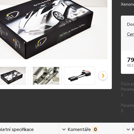
Xenono
Dos
Cen
79
653
Číslo p
Parame
1:
Parame
3:
etní specifikace
Komentáře
0