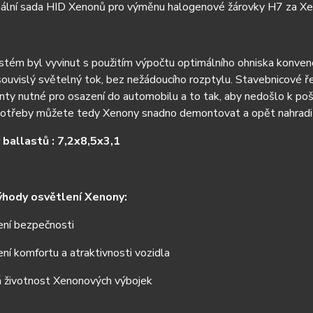
nální sada HID Xenonů pro výměnu halogenové žárovky H7 za X
tém byl vyvinut s použitím výpočtu optimálního ohniska konvenč
souvislý světelný tok, bez nežádoucího rozptylu. Stavebnicové 
y nutné pro osazení do automobilu a to tak, aby nedošlo k pošk
potřeby můžete tedy Xenony snadno demontovat a opět nahradit
ballastů : 7,2x8,5x3,1
ýhody osvětlení Xenony:
í bezpečnosti
í komfortu a atraktivnosti vozidla
životnost Xenonových výbojek