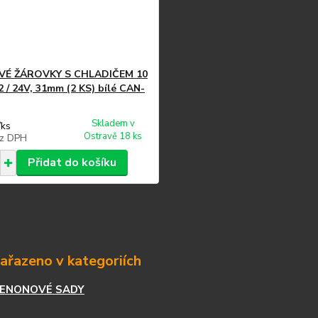
VÉ ŽÁROVKY S CHLADIČEM 10
2 / 24V, 31mm (2 KS) bílé CAN-
Skladem v
/
ks
Ostravě 18 ks
z DPH
Přidat do košíku
zařazeno v kategoriích
XENONOVÉ SADY