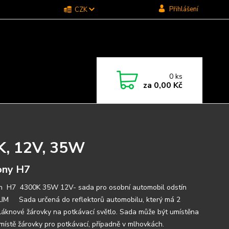
Přihlášení
CZK
0
ks
za
0,00 Kč
K, 12V, 35W
ony H7
H7 4300K 35W 12V- sada pro osobní automobil odstín
LIM Sada určená do reflektorů automobilu, který má 2
láknové žárovky na potkávací světlo. Sada může být umístěna
 místě žárovky pro potkávací, případně v mlhovkách.