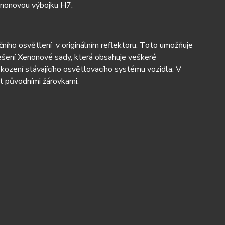
enonovou výbojku H7.
ního osvětlení v originálním reflektoru. Toto umožňuje
řešení Xenonové sady, která obsahuje veškeré
ození stávajícího osvětlovacího systému vozidla. V
 původními žárovkami.