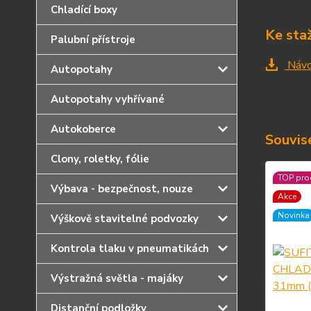
Chladící boxy
Ke sta
Palubní přístroje
Náv
Autopotahy
Autopotahy vyhřívané
Autokoberce
Souvise
Clony, roletky, fólie
TOP pro
Výbava - bezpečnost, nouze
Akce
Novinka
Výškově stavitelné podvozky
Kontrola tlaku v pneumatikách
Výstražná světla - majáky
Distanční podložky