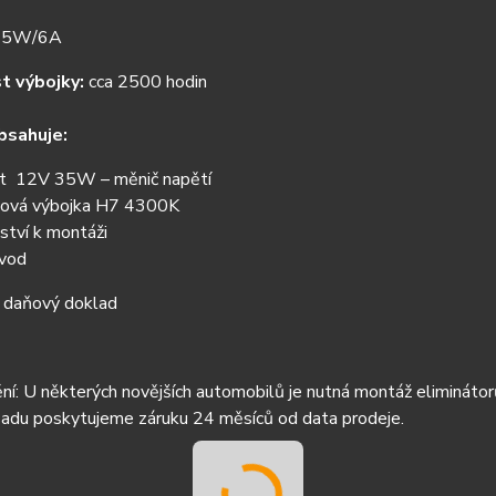
5W/6A
t výbojky:
cca 2500 hodin
bsahuje:
st 12V 35W – měnič napětí
ová výbojka H7 4300K
ství k montáži
vod
– daňový doklad
í: U některých novějších automobilů je nutná montáž eliminátor
sadu poskytujeme záruku 24 měsíců od data prodeje.