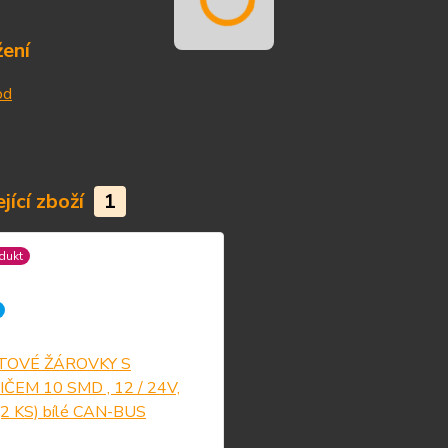
žení
od
jící zboží
1
dukt