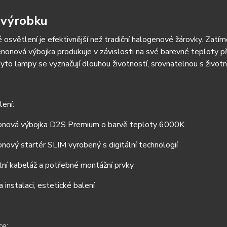
 výrobku
osvětlení je efektivnější než tradiční halogenové žárovky. Zatí
nonová výbojka produkuje v závislosti na své barevné teploty 
Tyto lampy se vyznačují dlouhou životností, srovnatelnou s životn
ení:
nonová výbojka D2S Premium o barvě teploty 6000K
onový startér SLIM vyrobený s digitální technologií
ní kabeláž a potřebné montážní prvky
a instalaci, estetické balení
ce: