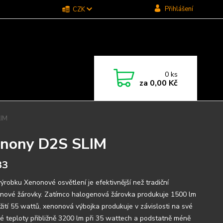
Přihlášení
CZK
0
ks
za
0,00 Kč
LIM
enony D2S SLIM
33
ýrobku Xenonové osvětlení je efektivnější než tradiční
nové žárovky. Zatímco halogenová žárovka produkuje 1500 lm
užití 55 wattů, xenonová výbojka produkuje v závislosti na své
é teploty přibližně 3200 lm při 35 wattech a podstatně méně