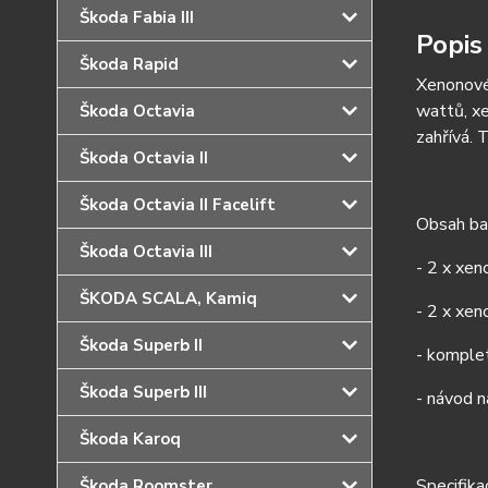
Škoda Fabia III
Popis
Škoda Rapid
Xenonové 
wattů, xe
Škoda Octavia
zahřívá. 
Škoda Octavia II
Škoda Octavia II Facelift
Obsah bal
Škoda Octavia III
- 2 x xe
ŠKODA SCALA, Kamiq
- 2 x xen
Škoda Superb II
- komplet
Škoda Superb III
- návod n
Škoda Karoq
Specifika
Škoda Roomster