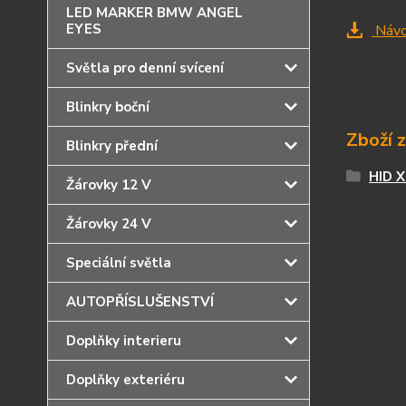
LED MARKER BMW ANGEL
EYES
Náv
Světla pro denní svícení
Blinkry boční
Zboží 
Blinkry přední
HID 
Žárovky 12 V
Žárovky 24 V
Speciální světla
AUTOPŘÍSLUŠENSTVÍ
Doplňky interieru
Doplňky exteriéru