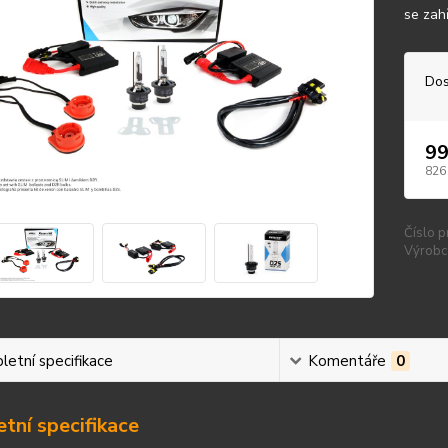
se zahř
Dos
99
826
Číslo p
Výrobc
etní specifikace
Komentáře
0
tní specifikace