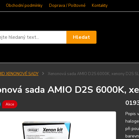
Obchodní podmínky
Doprava / Poštovné
Kontakty
Hledat
HID XENONOVÉ SADY
Xenonová sada AMIO D2S 6000K, xenony D2S S
nová sada AMIO D2S 6000K, x
019
Akce
Popis v
haloge
při po
barevn