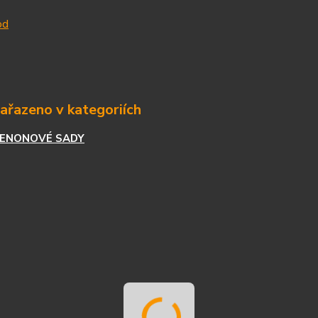
od
zařazeno v kategoriích
XENONOVÉ SADY