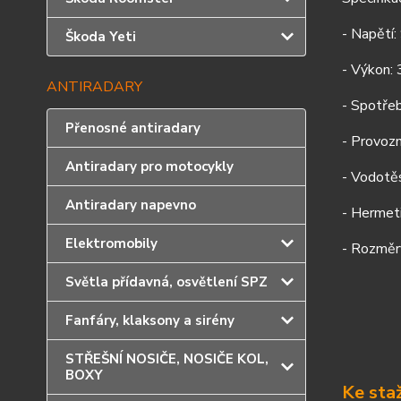
- Napětí
Škoda Yeti
- Výkon:
ANTIRADARY
- Spotře
Přenosné antiradary
- Provoz
Antiradary pro motocykly
- Vodotě
Antiradary napevno
- Hermet
Elektromobily
- Rozměr
Světla přídavná, osvětlení SPZ
Fanfáry, klaksony a sirény
STŘEŠNÍ NOSIČE, NOSIČE KOL,
BOXY
Ke sta