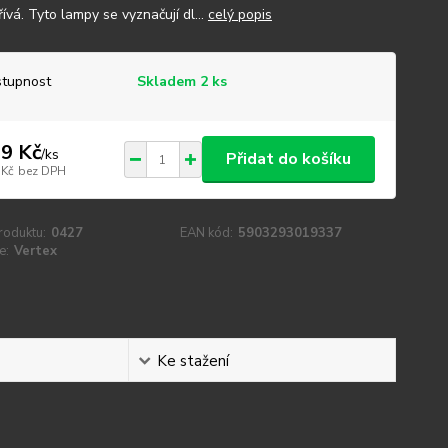
ívá. Tyto lampy se vyznačují dl...
celý popis
tupnost
Skladem 2 ks
9 Kč
/
ks
Přidat do košíku
 Kč
bez DPH
roduktu:
0427
EAN kód:
5903293019337
e:
Vertex
Ke stažení