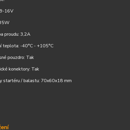
: 9-16V
 35W
ba proudu: 3,2A
ní teplota: -40°C - +105°C
sné pouzdro: Tak
ické konektory: Tak
y startéru / balastu: 70x60x18 mm
žení