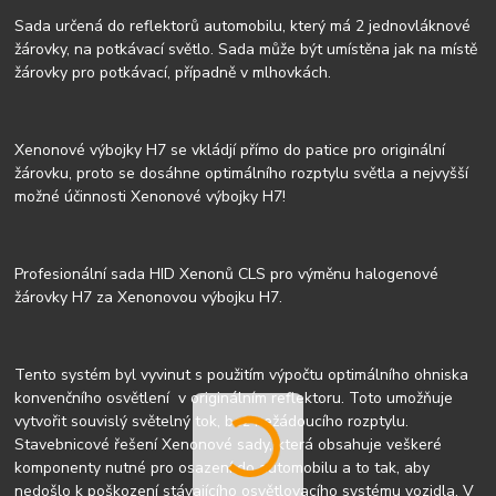
Sada určená do reflektorů automobilu, který má 2 jednovláknové
žárovky, na potkávací světlo. Sada může být umístěna jak na místě
žárovky pro potkávací, případně v mlhovkách.
Xenonové výbojky H7 se vkládjí přímo do patice pro originální
žárovku, proto se dosáhne optimálního rozptylu světla a nejvyšší
možné účinnosti Xenonové výbojky H7!
Profesionální sada HID Xenonů CLS pro výměnu halogenové
žárovky H7 za Xenonovou výbojku H7.
Tento systém byl vyvinut s použitím výpočtu optimálního ohniska
konvenčního osvětlení v originálním reflektoru. Toto umožňuje
vytvořit souvislý světelný tok, bez nežádoucího rozptylu.
Stavebnicové řešení Xenonové sady, která obsahuje veškeré
komponenty nutné pro osazení do automobilu a to tak, aby
nedošlo k poškození stávajícího osvětlovacího systému vozidla. V