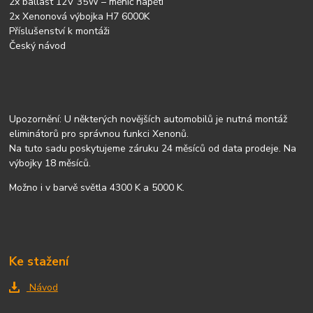
2x ballast 12V 35W – měnič napětí
2x Xenonová výbojka H7 6000K
Příslušenství k montáži
Český návod
Upozornění: U některých novějších automobilů je nutná montáž
eliminátorů pro správnou funkci Xenonů.
Na tuto sadu poskytujeme záruku 24 měsíců od data prodeje. Na
výbojky 18 měsíců.
Možno i v barvě světla 4300 K a 5000 K.
Ke stažení
Návod