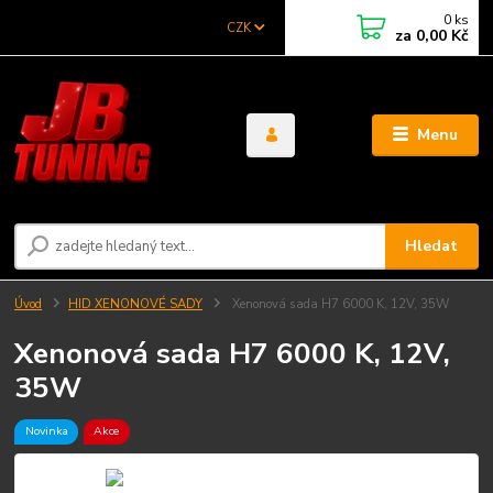
0
ks
CZK
za
0,00 Kč
Menu
Hledat
Úvod
HID XENONOVÉ SADY
Xenonová sada H7 6000 K, 12V, 35W
Xenonová sada H7 6000 K, 12V,
35W
Novinka
Akce