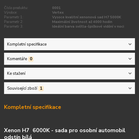
Číslo produktu:
0001
Výrobce:
Vertex
Parametr 1:
Vysoce kvalitní xenonová sad H7 5000K
Parametr 2:
Maximální životnost až 4000 hodin
Parametr 3:
Ideální barva světla-špičkové vidění v noci
Kompletní specifikace
Komentáře
0
Ke stažení
Související zboží
1
Kompletní specifikace
Xenon H7 6000K - sada pro osobní automobil
odstín bílá