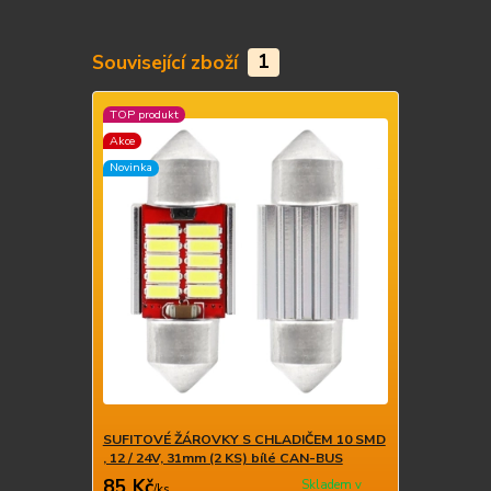
Související zboží
1
TOP produkt
Akce
Novinka
SUFITOVÉ ŽÁROVKY S CHLADIČEM 10 SMD
, 12 / 24V, 31mm (2 KS) bílé CAN-BUS
85 Kč
Skladem v
/
ks