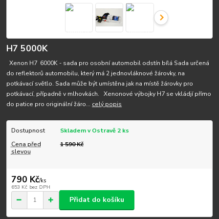
H7 5000K
Xenon H7 6000K - sada pro osobní automobil odstín bílá Sada určená
do reflektorů automobilu, který má 2 jednovláknové žárovky, na
potkávací světlo. Sada může být umístěna jak na místě žárovky pro
potkávací, případně v mlhovkách. Xenonové výbojky H7 se vkládjí přímo
do patice pro originální žáro...
celý popis
Dostupnost
Skladem v Ostravě 2 ks
Cena před
1 590 Kč
slevou
790 Kč
/
ks
653 Kč
bez DPH
Přidat do košíku