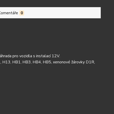
Komentáře
0
rada pro vozidla s instalací 12V.
12, H13, HB1, HB3, HB4, HB5, xenonové žárovky D1R,