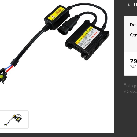
HB3, H
Dos
Cen
29
240
Číslo p
Výrobc