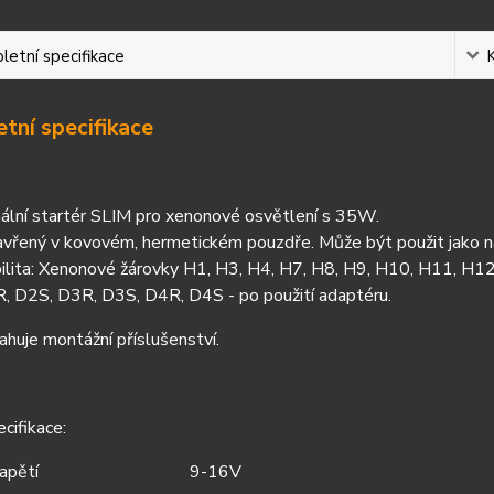
etní specifikace
tní specifikace
ální startér SLIM pro xenonové osvětlení s 35W.
vřený v kovovém, hermetickém pouzdře. Může být použit jako náh
ilita: Xenonové žárovky H1, H3, H4, H7, H8, H9, H10, H11, H
, D2S, D3R, D3S, D4R, D4S - po použití adaptéru.
huje montážní příslušenství.
cifikace:
apětí
9-16V