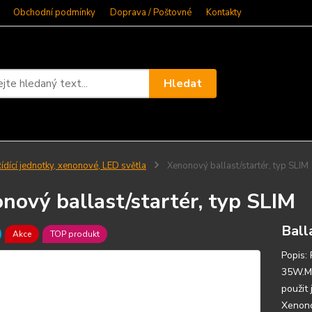
Obchodní podmínky
Doprava / Poštovné
Kontakty
Hledat
ídící jednotky, xenonové, LED světla
Xenonový ballast/startér, typ SLIM
nový ballast/startér, typ SLIM
Ball
Akce
TOP produkt
Popis:
35W.Mě
použit 
Xenono