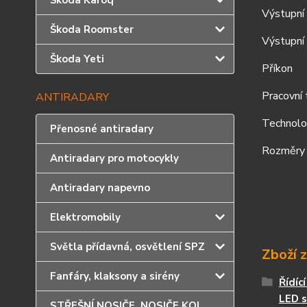
Škoda Karoq
Výstupní 
Škoda Roomster
Výstupní
Škoda Yeti
Příkon
Pracovní 
ANTIRADARY
Technol
Přenosné antiradary
Rozměry
Antiradary pro motocykly
Antiradary napevno
Elektromobily
Světla přídavná, osvětlení SPZ
Zboží 
Fanfáry, klaksony a sirény
Řídíc
LED s
STŘEŠNÍ NOSIČE, NOSIČE KOL,