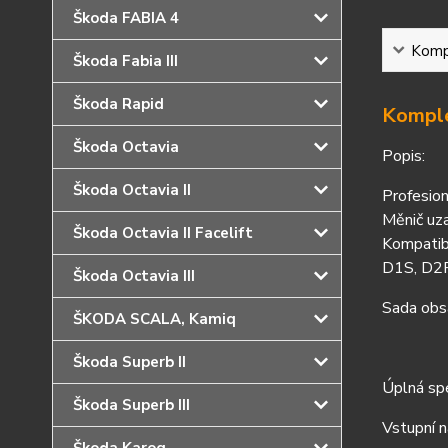
Škoda FABIA 4
Kompl
Škoda Fabia III
Škoda Rapid
Komple
Škoda Octavia
Popis:
Škoda Octavia II
Profesion
Měnič uza
Škoda Octavia II Facelift
Kompatib
D1S, D2R
Škoda Octavia III
Sada obsa
ŠKODA SCALA, Kamiq
Škoda Superb II
Úplná spe
Škoda Superb III
Vstupní n