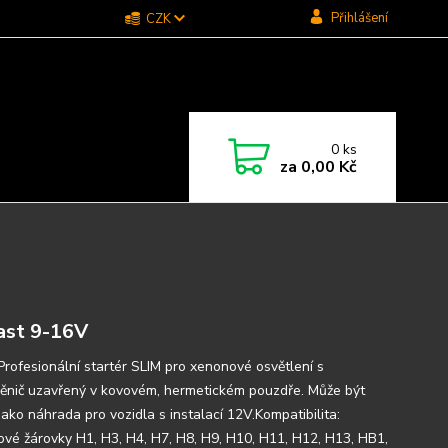
Přihlášení
CZK
0
ks
za
0,00 Kč
ast 9-16V
 Profesionální startér SLIM pro xenonové osvětlení s
nič uzavřený v kovovém, hermetickém pouzdře. Může být
jako náhrada pro vozidla s instalací 12V.Kompatibilita:
vé žárovky H1, H3, H4, H7, H8, H9, H10, H11, H12, H13, HB1,