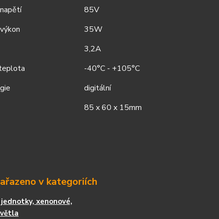
napětí
85V
 výkon
35W
3,2A
teplota
-40°C - +105°C
ogie
digitální
85 x 60 x 15mm
zařazeno v kategoriích
í jednotky, xenonové,
větla