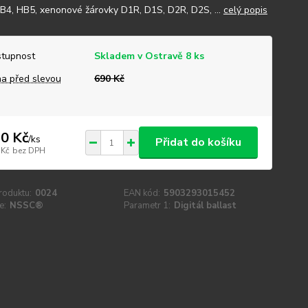
B4, HB5, xenonové žárovky D1R, D1S, D2R, D2S, ...
celý popis
tupnost
Skladem v Ostravě 8 ks
a před slevou
690 Kč
0 Kč
/
ks
Přidat do košíku
 Kč
bez DPH
roduktu:
0024
EAN kód:
5903293015452
e:
NSSC®
Parametr 1:
Digitál ballast