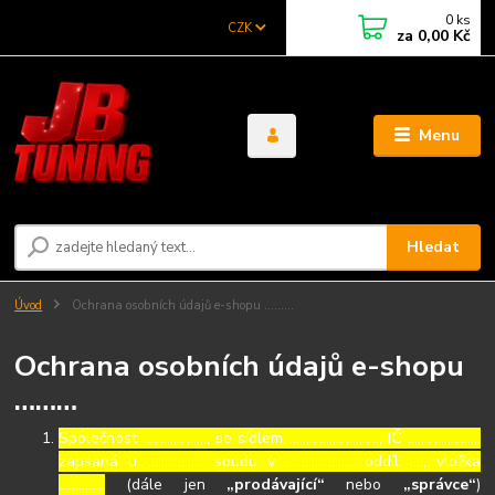
0
ks
CZK
za
0,00 Kč
Menu
Hledat
Úvod
Ochrana osobních údajů e-shopu ………
Ochrana osobních údajů e-shopu
………
Společnost ………………., se sídlem ………………………, IČ …………………,
zapsaná u …………….. soudu v ……………….., oddíl …., vložka
…………..
(dále jen
„prodávající“
nebo
„správce“
)