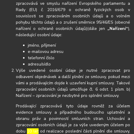
zpracovává ve smyslu nařízení Evropského parlamentu a
Rady (EU) č. 2016/679 o ochraně fyzických osob v
souvislosti se zpracováním osobních údajů a o volném
pohybu těchto údajů a o zrušení směrnice 95/46/ES (obecné
nařízení o ochraně osobních údajů)(dále jen
„Nařízení“
),
následující osobní údaje:
jméno, příjmení
e-mailovou adresu
telefonní číslo
adresu/sídlo
Výše uvedené osobní údaje je nutné zpracovat pro
odbavení objednávek a další plnění ze smlouvy, pokud mezi
vámi a prodávajícím dojde k uzavření kupní smlouvy. Takové
zpracování osobních údajů umožňuje čl. 6 odst. 1 písm. b)
Nařízení – zpracování je nezbytné pro splnění smlouvy.
Prodávající zpracovává tyto údaje rovněž za účelem
evidence smlouvy a případného budoucího uplatnění a
obranu práv a povinností smluvních stran. Uchování a
zpracování osobních údajů je za výše uvedeným účelem po
dobu
10 let
od realizace poslední části plnění dle smlouvy,