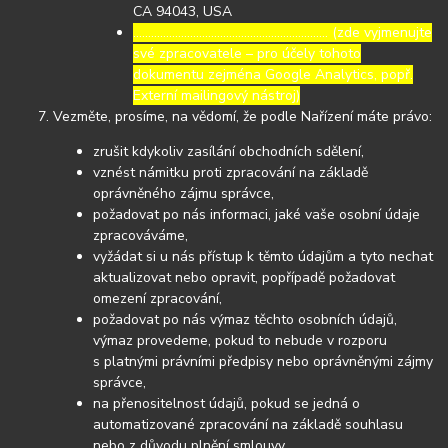
CA 94043, USA
……………………………………………………..… (zde vyjmenujte
své zpracovatele – pro účely tohoto
dokumentu zejména Google Analytics, popř.
Externí mailingový nástroj)
Vezměte, prosíme, na vědomí, že podle Nařízení máte právo:
zrušit kdykoliv zasílání obchodních sdělení,
vznést námitku proti zpracování na základě
oprávněného zájmu správce,
požadovat po nás informaci, jaké vaše osobní údaje
zpracováváme,
vyžádat si u nás přístup k těmto údajům a tyto nechat
aktualizovat nebo opravit, popřípadě požadovat
omezení zpracování,
požadovat po nás výmaz těchto osobních údajů,
výmaz provedeme, pokud to nebude v rozporu
s platnými právními předpisy nebo oprávněnými zájmy
správce,
na přenositelnost údajů, pokud se jedná o
automatizované zpracování na základě souhlasu
nebo z důvodu plnění smlouvy,