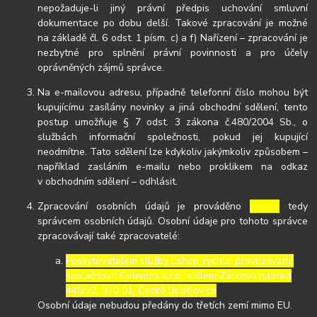
nepožaduje-li jiný právní předpis uchování smluvní
dokumentace po dobu delší. Takové zpracování je možné
na základě čl. 6 odst. 1 písm. c) a f) Nařízení – zpracování je
nezbytné pro splnění právní povinnosti a pro účely
oprávněných zájmů správce.
Na e-mailovou adresu, případně telefonní číslo mohou být
kupujícímu zasílány novinky a jiná obchodní sdělení, tento
postup umožňuje § 7 odst. 3 zákona č.480/2004 Sb., o
službách informační společnosti, pokud jej kupující
neodmítne. Tato sdělení lze kdykoliv jakýmkoliv způsobem –
například zasláním e-mailu nebo proklikem na odkaz
v obchodním sdělení – odhlásit.
Zpracování osobních údajů je prováděno
…………..
tedy
správcem osobních údajů. Osobní údaje pro tohoto správce
zpracovávají také zpracovatelé:
Poskytovatelem služby Eshop-rychle, provozované
společností Golemos s.r.o., sídlem Zátkovo nábřeží
448/73, 370 01, České Budějovice
Osobní údaje nebudou předány do třetích zemí mimo EU.