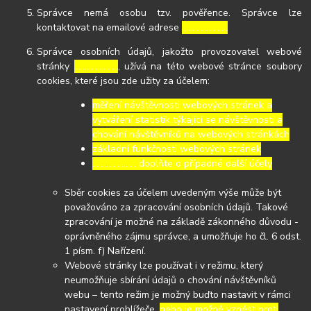
Správce nemá osobu tzv. pověřence. Správce lze
kontaktovat na emailové adrese
………………….
Správce osobních údajů, jakožto provozovatel webové
stránky
…………………
, užívá na této webové stránce soubory
cookies, které jsou zde užity za účelem:
měření návštěvnosti webových stránek a
vytváření statistik týkající se návštěvnosti a
chování návštěvníků na webových stránkách
základní funkčnosti webových stránek
………………… doplňte o případné další účely
Sběr cookies za účelem uvedeným výše může být
považováno za zpracování osobních údajů. Takové
zpracování je možné na základě zákonného důvodu -
oprávněného zájmu správce, a umožňuje ho čl. 6 odst.
1 písm. f) Nařízení.
Webové stránky lze používat i v režimu, který
neumožňuje sbírání údajů o chování návštěvníků
webu – tento režim je možný buďto nastavit v rámci
nastavení prohlížeče,
nebo je možné vznést proti