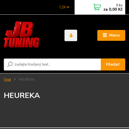
0
ks
CZK
za
0,00 Kč
Menu
Hledat
Úvod
HEUREKA
HEUREKA