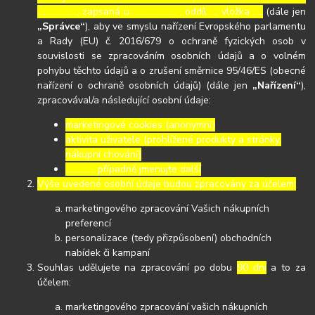
………………., zapsaná u ………………… , oddíl …, vložka …..
(dále jen
„Správce“
), aby ve smyslu nařízení Evropského parlamentu
a Rady (EU) č. 2016/679 o ochraně fyzických osob v
souvislosti se zpracováním osobních údajů a o volném
pohybu těchto údajů a o zrušení směrnice 95/46/ES (obecné
nařízení o ochraně osobních údajů) (dále jen
„Nařízení“
),
zpracovával/a následující osobní údaje:
marketingové cookies (anonymní)
aktivita uživatele (prohlížené produkty a stránky,
nákupní chování)
………….. případně jmenujte další
Výše uvedené osobní údaje budou zpracovány za účelem:
marketingového zpracování Vašich nákupních
preferencí
personalizace (tedy přizpůsobení) obchodních
nabídek či kampaní
Souhlas udělujete na zpracování po dobu
90 dní
a to za
účelem:
marketingového zpracování vašich nákupních