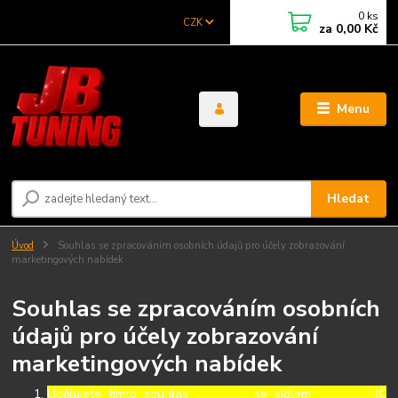
0
ks
CZK
za
0,00 Kč
Menu
Hledat
Úvod
Souhlas se zpracováním osobních údajů pro účely zobrazování
marketingových nabídek
Souhlas se zpracováním osobních
údajů pro účely zobrazování
marketingových nabídek
Udělujete tímto souhlas ……………..., se sídlem ………………, IČ