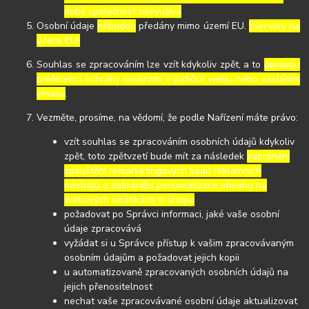
době společnost nevyužívá
Osobní údaje
nebudou
předány mimo území EU.
(Servery na
území EU)
Souhlas se zpracováním lze vzít kdykoliv zpět, a to
úpravou
preferencí ochrany soukromí v patičce webu nebo zasláním
emailu
.
Vezměte, prosíme, na vědomí, že podle Nařízení máte právo:
vzít souhlas se zpracováním osobních údajů kdykoliv
zpět, toto zpětvzetí bude mít za následek
zabránění
spouštění remarketingových kódů reklamních
nástrojů a zabránění personalizace obsahu na
webových stránkách e-shopu
požadovat po Správci informaci, jaké vaše osobní
údaje zpracovává
vyžádat si u Správce přístup k vašim zpracovávaným
osobním údajům a požadovat jejich kopii
u automatizovaně zpracovaných osobních údajů na
jejich přenositelnost
nechat vaše zpracovávané osobní údaje aktualizovat