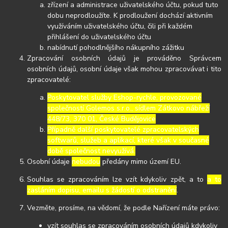
zřízení a administrace uživatelského účtu, pokud tuto
dobu neprodloužíte. K prodloužení dochází aktivním
využíváním uživatelského účtu, čili při každém
přihlášení do uživatelského účtu
nabídnutí pohodlnějšího nákupního zážitku
Zpracování osobních údajů je prováděno Správcem
osobních údajů, osobní údaje však mohou zpracovávat i tito
zpracovatelé:
Poskytovatel služby Eshop-rychle, provozované
společností Golemos s.r.o., sídlem Zátkovo nábřeží
448/73, 370 01, České Budějovice
Případně další poskytovatelé zpracovatelských
softwarů, služeb a aplikací, které však v současné
době společnost nevyužívá.
Osobní údaje
nebudou
předány mimo území EU.
Souhlas se zpracováním lze vzít kdykoliv zpět, a to
a to
zasláním dopisu, emailu s žádostí o odstranění
.
Vezměte, prosíme, na vědomí, že podle Nařízení máte právo:
vzít souhlas se zpracováním osobních údajů kdykoliv