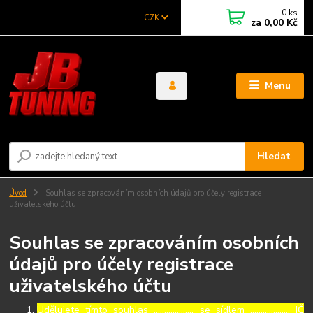
0
ks
CZK
za
0,00 Kč
Menu
Hledat
Úvod
Souhlas se zpracováním osobních údajů pro účely registrace
uživatelského účtu
Souhlas se zpracováním osobních
údajů pro účely registrace
uživatelského účtu
Udělujete tímto souhlas ……………..., se sídlem ………………, IČ