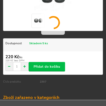
Dostupnost
Skladem 5 ks
220 Kč
/
ks
220 Kč
bez DPH
Přidat do košíku
Číslo produktu:
2307
Zboží zařazeno v kategoriích
Ukazatele směru