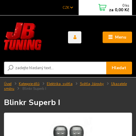
0
ks
CZK
za
0,00 Kč
Menu
Hledat
Úvod
Kategorie dílů
Elektrika, světla
Světla, žárovky
Ukazatele
směru
Blinkr Superb I
Blinkr Superb I