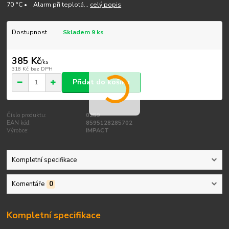
70 °C • Alarm při teplotá...
celý popis
Dostupnost
Skladem 9 ks
385 Kč
/
ks
318 Kč
bez DPH
Přidat do košíku
Číslo produktu:
0259
EAN kód:
8595128285702
Výrobce:
IMPACT
Kompletní specifikace
Komentáře
0
Kompletní specifikace