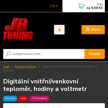
0
ks
CZK
za
0,00 Kč
Menu
Hledat
Úvod
Palubní přístroje
Digitální vnitřní/venkovní teploměr, hodiny a
voltmetr
Digitální vnitřní/venkovní
teploměr, hodiny a voltmetr
Novinka
Akce
TOP produkt