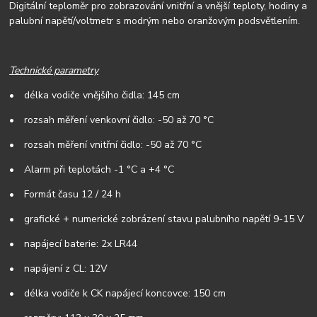
Digitální teplom
ěr pro zobrazov
ání vnit
řn
í a vn
ějš
í teploty
, hodiny a
palubní napětí/voltmetr
s modrým
nebo oranžovým
podsv
ětlen
ím.
Technické parametry
•
d
élka vodi
če vnějš
ího
čidla: 145 cm
•
rozsah měřen
í
venkovní čidlo:
-50 a
ž 70
°C
•
rozsah měřen
í
vnitřní čidlo:
-
50
a
ž 70
°C
•
Alarm př
i teplotách -1 °C a +4 °C
•
Formát
č
asu 12 / 24 h
•
grafické + numerické zobrázení stavu palubního napětí
9-15 V
•
n
apáje
c
í baterie
:
2x LR44
•
napájení z CL: 12V
•
délka vodiče k CK napájecí koncovce: 150 cm