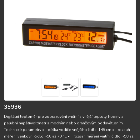
35936
Digitální teploměr pro zobrazování vnitřní a vnější teploty, hodiny a
palubní napětí/voltmetr s modrým nebo oranžovým podsvětlením.
Technické parametry • délka vodiče vnějšího čidla: 145 cm • rozsah
měření venkovní čidlo: -50 až 70 °C • rozsah měření vnitřní čidlo: -50 až