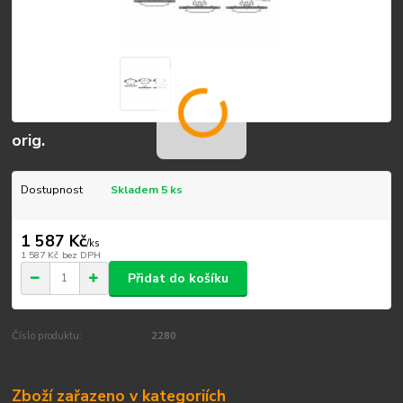
orig.
Dostupnost
Skladem 5 ks
1 587 Kč
/
ks
1 587 Kč
bez DPH
Přidat do košíku
Číslo produktu:
2280
Zboží zařazeno v kategoriích