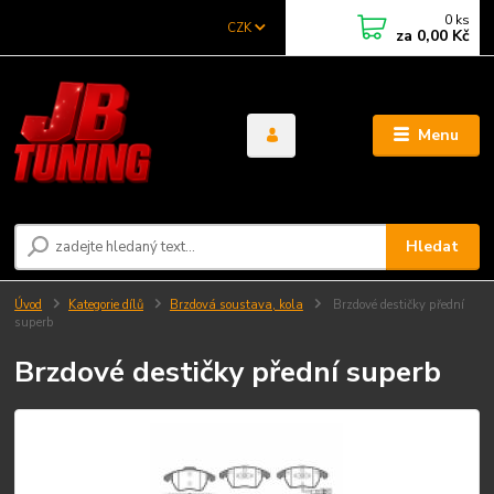
0
ks
CZK
za
0,00 Kč
Menu
Hledat
Úvod
Kategorie dílů
Brzdová soustava, kola
Brzdové destičky přední
superb
Brzdové destičky přední superb