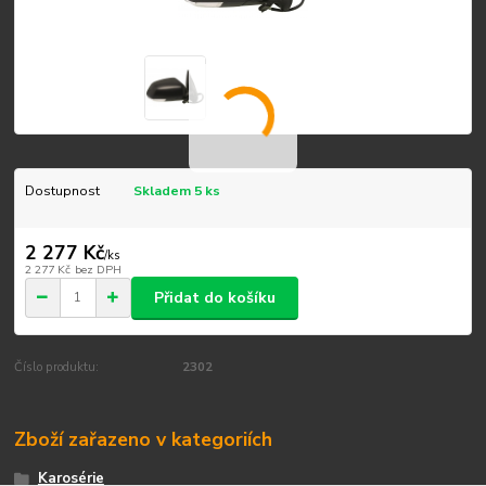
Dostupnost
Skladem 5 ks
2 277 Kč
/
ks
2 277 Kč
bez DPH
Přidat do košíku
Číslo produktu:
2302
Zboží zařazeno v kategoriích
Karosérie