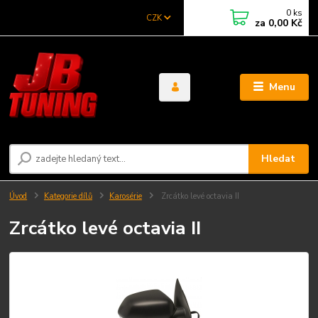
0
ks
CZK
za
0,00 Kč
Menu
Hledat
Úvod
Kategorie dílů
Karosérie
Zrcátko levé octavia II
Zrcátko levé octavia II